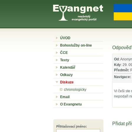
ÚVOD
Bohoslužby on-line
Odpověď 
ČCE
Od
: Anony
Texty
Kdy
: 29. 0
Kalendář
Předmět
: 
Odkazy
Navigace:
Diskuze
chronologicky
Vi češi st
nepodaři n
Email
O Evangnetu
Přidat př
Přihlašovací jméno
: