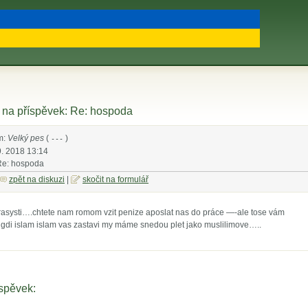
na příspěvek: Re: hospoda
m:
Velký pes
(
)
---
9. 2018 13:14
Re: hospoda
zpět na diskuzi
|
skočit na formulář
e rasysti….chtete nam romom vzit penize aposlat nas do práce —-ale tose vám
igdi islam islam vas zastavi my máme snedou plet jako muslilimove…..
íspěvek: