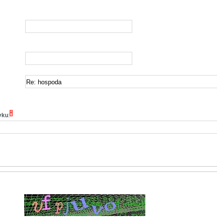
*
vku
: