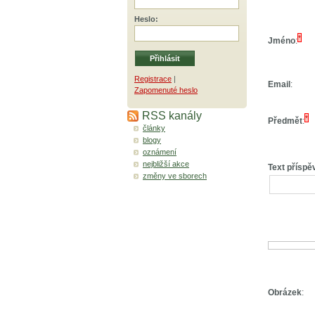
Heslo
:
*
Jméno
:
Registrace
|
Email
:
Zapomenuté heslo
RSS kanály
*
Předmět
:
články
blogy
oznámení
nejbližší akce
Text příspě
změny ve sborech
Obrázek
: