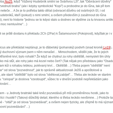
eba
Nu25
, když "Vážený Hudebník smilní se Svárlivou Lží", tak "Odvrácení důvěry"
ednutí bratra" (ale i kdyby symbolické "Kopí") a probodne je do lůna, tak při tom
neteče… A že je to potřeba takto dělat (odvracet důvěru od svárlivých lží, i od
debníků, kteří (pokud) s nimi smilní, a ovšem především ji zasáhnout do lůna
lži), není to historie "jednou se to kdysi stalo a dodnes se stydíme za tu krvavou antik
ní moc nemluvíme"…)
li se ještě dostanu k překladu 2Ch (2Par) k Šalamounovi (Pokojnost), kdyžtak je i v
icus ale překládat neplánuji, je to ďábelský (pohanský) podvrh (snad kromě
Lv19
),
tý duchovní význam jsem v něm nenašel… Mimochodem, věděli jste, že to jejich
otřísněné krví, bylo rohaté? Že když se chytnul za rohy obětiště, nemysleli tím úhly
ko má stůl, ale rohy jako má kozel nebo čert? (Tak nějak pro představu jako "Osad
tam kůl s rohatou lebkou, polévaný krví… Obětiště…) Třeba pojem "obětiště" není
altar" od slova "pozvednout", jak to správně aktualizovali Ježíš a apoštolové a
, ale staré "obětiště" bylo od slova "obětovat,zabíjet"… Třeba ale leckde ve starém
v. "celopal" je doslova "vzestoupit", vůbec to v dnešní podobě nepřekládám jako
alování…
m - u Jednoty bratrské také kněz pozvedává při mši proměněnou hostii, jako to
tolíci i husité? (Takový důležitý detail, kterého si třeba leckdo nevšimne…) Protože ta
né - "oltář" je od slova "pozvedávat", a ovšem nejen fyzicky, ale zřejmě to má význa
chovní pozvedávání"…)