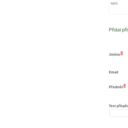
πα½
Přidat př
*
Jméno
:
Email
:
*
Předmět
:
Text příspě