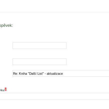
íspěvek:
*
vku
: