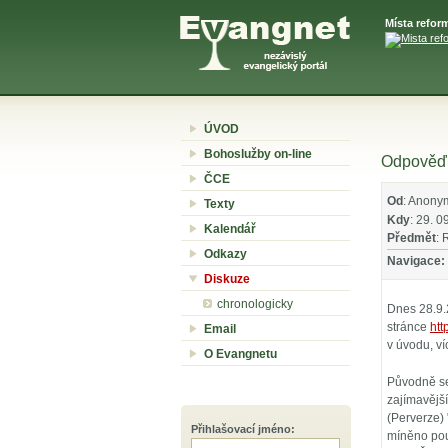
Místa refor
ÚVOD
Bohoslužby on-line
Odpověď n
ČCE
Od
: Anony
Texty
Kdy
: 29. 0
Kalendář
Předmět
: 
Odkazy
Navigace:
Diskuze
chronologicky
Dnes 28.9.2
stránce
htt
Email
v úvodu, ví
O Evangnetu
Původně se 
zajímavější
(Perverze) 
Přihlašovací jméno
:
míněno pou