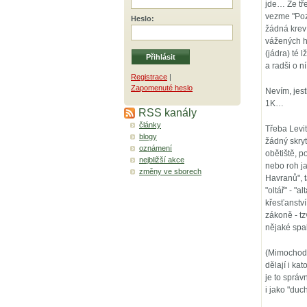
jde… Že tř
vezme "Pozv
Heslo
:
žádná krev 
vážených hu
(jádra) té 
a radši o 
Registrace
|
Zapomenuté heslo
Nevím, jest
1K…
RSS kanály
články
Třeba Levit
blogy
žádný skry
oznámení
obětiště, p
nejbližší akce
nebo roh ja
změny ve sborech
Havranů", 
"oltář" - "
křesťanství
zákoně - tz
nějaké sp
(Mimochode
dělají i ka
je to správ
i jako "du