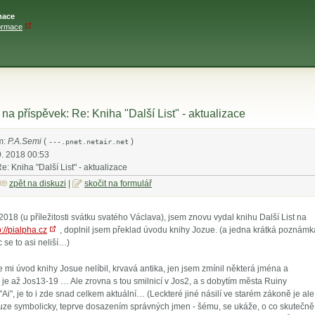
mace
a příspěvek: Re: Kniha "Další List" - aktualizace
m:
P.A.Semi
(
)
---.pnet.netair.net
9. 2018 00:53
Re: Kniha "Další List" - aktualizace
zpět na diskuzi
|
skočit na formulář
018 (u příležitosti svátku svatého Václava), jsem znovu vydal knihu Další List na
p://pialpha.cz
, doplnil jsem překlad úvodu knihy Jozue. (a jedna krátká poznámk
c se to asi neliší…)
mi úvod knihy Josue nelíbil, krvavá antika, jen jsem zmínil některá jména a
 je až Jos13-19 … Ale zrovna s tou smilnicí v Jos2, a s dobytím města Ruiny
"Ai", je to i zde snad celkem aktuální… (Leckteré jiné násilí ve starém zákoně je ale
ze symbolicky, teprve dosazením správných jmen - šému, se ukáže, o co skutečně