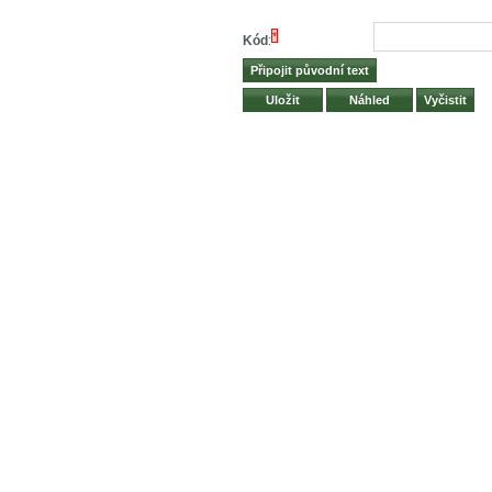
*
Kód
: