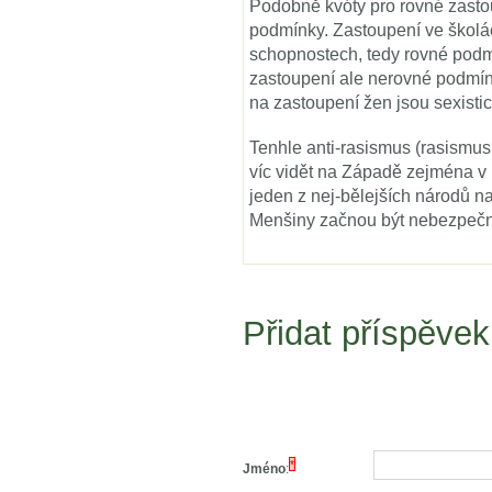
Podobně kvóty pro rovné zastou
podmínky. Zastoupení ve školác
schopnostech, tedy rovné podmí
zastoupení ale nerovné podmínky
na zastoupení žen jsou sexist
Tenhle anti-rasismus (rasism
víc vidět na Západě zejména v
jeden z nej-bělejších národů n
Menšiny začnou být nebezpečné
Přidat příspěvek
*
Jméno
: