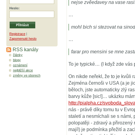
nejse zvěedavey na vase rasis
Heslo
:
…
mohl bich si stezovat na sinod
Registrace
|
Zapomenuté heslo
…
RSS kanály
farar pro mensini se mne zas
články
blogy
To je typické… (I když zde vás
oznámení
nejbližší akce
změny ve sborech
On nikde neřekl, že to je kvůli 
Zejména černoši v USA (a je jich
běloch, jste automaticky zlý ra
barvy kůže [sic!]… ukázku mám
http://pialpha.cz/svoboda_slov
nás - právě díky tomu tu v Evro
staletí a nesmíchali se s námi, 
polopatěji - zdravý a přirozený
mají!) je podmínka přežití a za