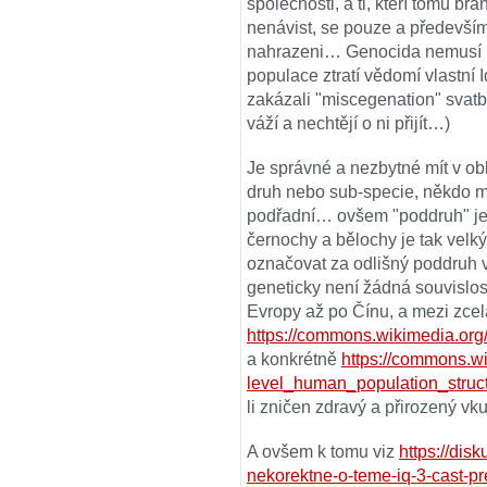
společnosti, a ti, kteří tomu b
nenávist, se pouze a především 
nahrazeni… Genocida nemusí bý
populace ztratí vědomí vlastní 
zakázali "miscegenation" svatb
váží a nechtějí o ni přijít…)
Je správné a nezbytné mít v obl
druh nebo sub-specie, někdo mi 
podřadní… ovšem "poddruh" je b
černochy a bělochy je tak velký
označovat za odlišný poddruh v
geneticky není žádná souvislos
Evropy až po Čínu, a mezi zcel
https://commons.wikimedia.org
a konkrétně
https://commons.wik
level_human_population_struc
li zničen zdravý a přirozený v
A ovšem k tomu viz
https://dis
nekorektne-o-teme-iq-3-cast-p