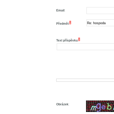
Email
:
*
Předmět
:
*
Text příspěvku
:
Obrázek
: