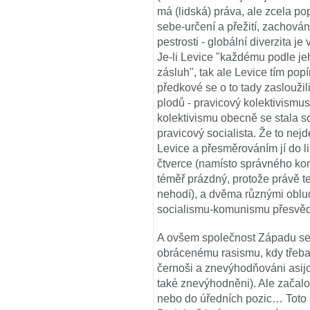
má (lidská) práva, ale zcela po
sebe-určení a přežití, zachován
pestrosti - globální diverzita j
Je-li Levice "každému podle je
zásluh", tak ale Levice tím pop
předkové se o to tady zasloužil
plodů - pravicový kolektivism
kolektivismu obecně se stala
pravicový socialista. Že to ne
Levice a přesměrováním jí do l
čtverce (namísto správného kon
téměř prázdný, protože právě t
nehodí), a dvěma různými obl
socialismu-komunismu přesvědč
A ovšem společnost Západu se 
obrácenému rasismu, kdy třeba 
černoši a znevýhodňováni asijci
také znevýhodněni). Ale začalo 
nebo do úředních pozic… Toto