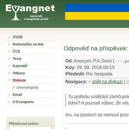
ÚVOD
Bohoslužby on-line
Odpověď na příspěvek:
ČCE
Texty
Od
: Anonym:
P.A.Semi
(
---.p
Kalendář
Kdy
: 29. 09. 2018 00:15
Odkazy
Předmět
: Re: hospoda
Diskuze
Navigace:
zpět na diskuzi
|
chronologicky
Email
Tu potřebu vzdělání zlehčujete
O Evangnetu
lidmi? A poznali vůbec, že ml
Inu, na poslech se nemusí poz
Přihlašovací jméno
: