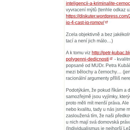
inteligencii-a-kriminalite-cerno
vyvracení mýtů (tenhle odkaz už
https://diskuter.wordpress.com
iq-4-cast-iq-romov/
Zcela objektivně a bez jakékol
tací a není jich málo…)
A k tomu viz
http://petr-kubac.
polygenni-dedicnosti
- kvalit
popsané od MUDr. Petra Kubáče,
mezi bělochy a černochy… (jen
racionální argumenty příliš ner
Podotýkám, že pokud říkám a do
samozřejmě jsou vyjímky, kterýc
proto měli mít menší práva. Ale
nebo kvalitu, tady u nás jsme 
zasloužená tím, že naši předko
u nich mají svá domovská práva
(Individualismus je nejhorší Le