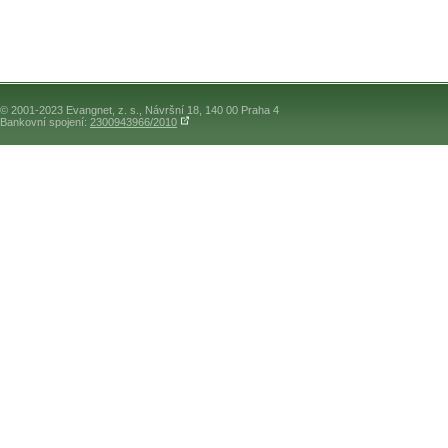
© 2001-2023 Evangnet, z. s., Návršní 18, 140 00 Praha 4
Bankovní spojení:
2300943966/2010