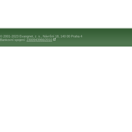
© 2001-2023 Evangnet, z. s., Návršní 18, 140 00 Praha 4
Bankovní spojení:
2300943966/2010