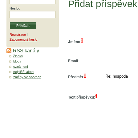
Přidat příspěvek
Heslo
:
Registrace
|
Zapomenuté heslo
*
Jméno
:
RSS kanály
články
Email
:
blogy
oznámení
nejbližší akce
*
Předmět
:
změny ve sborech
*
Text příspěvku
: