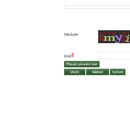
Obrázek
:
*
Kód
: