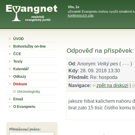
Víte, že
uživatelé Evangnetu mohou využít emailové k
konferencích zde
.
ÚVOD
Bohoslužby on-line
Odpověď na příspěvek:
ČCE
Texty
Od
: Anonym:
Velký pes
(
)
---
Kalendář
Kdy
: 28. 09. 2018 13:30
Odkazy
Předmět
: Re: hospoda
Diskuze
Navigace:
zpět na diskuzi
|
chronologicky
Email
jakoze hibat kalichem nahoru d
O Evangnetu
brat zato 15 tisíc čistího komu 
Přihlašovací jméno
: