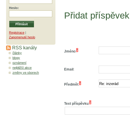
Heslo
:
Přidat příspěvek
Registrace
|
Zapomenuté heslo
RSS kanály
*
Jméno
:
články
blogy
oznámení
nejbližší akce
Email
:
změny ve sborech
*
Předmět
:
*
Text příspěvku
: