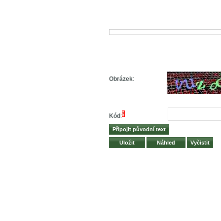
Obrázek
:
*
Kód
: