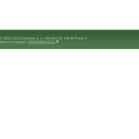
© 2001-2023 Evangnet, z. s., Návršní 18, 140 00 Praha 4
Bankovní spojení:
2300943966/2010