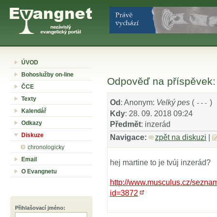
ÚVOD
Bohoslužby on-line
Odpověď na příspěvek:
ČCE
Texty
Od
: Anonym:
Velký pes
(
)
---
Kalendář
Kdy
: 28. 09. 2018 09:24
Odkazy
Předmět
: inzerád
Diskuze
Navigace:
zpět na diskuzi
|
chronologicky
Email
hej martine to je tvúj inzerád?
O Evangnetu
http://www.musculus.cz/sezn
id=3872
Přihlašovací jméno
: