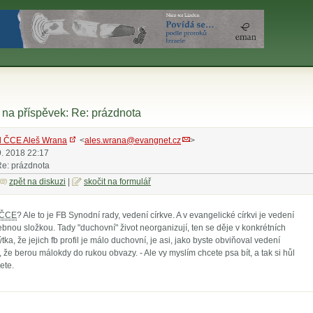
na příspěvek: Re: prázdnota
l ČCE Aleš Wrana
<
ales.wrana@evangnet.cz
>
9. 2018 22:17
Re: prázdnota
zpět na diskuzi
|
skočit na formulář
ČCE
? Ale to je FB Synodní rady, vedení církve. A v evangelické církvi je vedení
ebnou složkou. Tady "duchovní" život neorganizují, ten se děje v konkrétních
tka, že jejich fb profil je málo duchovní, je asi, jako byste obviňoval vedení
že berou málokdy do rukou obvazy. - Ale vy myslím chcete psa bít, a tak si hůl
ete.