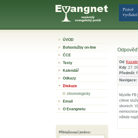
ÚVOD
Bohoslužby on-line
Odpověď 
ČCE
Od
:
Kazate
Texty
Kdy
: 27. 0
Kalendář
Předmět
: 
Odkazy
Navigace:
Diskuze
chronologicky
Myslíte FB
církve služ
Email
sborech. Vý
O Evangnetu
nemocnice, 
někde najd
Přihlašovací jméno
: