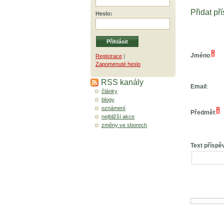
Přidat př
Heslo
:
*
Jméno
:
Registrace
|
Zapomenuté heslo
RSS kanály
Email
:
články
blogy
oznámení
*
Předmět
:
nejbližší akce
změny ve sborech
Text příspě