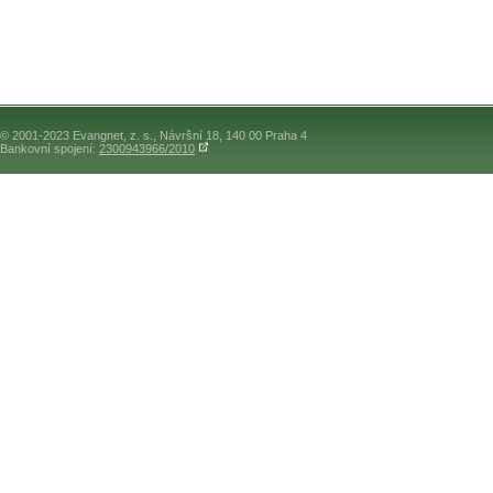
© 2001-2023 Evangnet, z. s., Návršní 18, 140 00 Praha 4
Bankovní spojení:
2300943966/2010