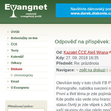
ÚVOD
Bohoslužby on-line
Odpověď na příspěvek:
ČCE
Texty
Od
:
Kazatel ČCE Aleš Wrana
Kalendář
Kdy
: 27. 09. 2018 16:35
Odkazy
Předmět
: Re: prázdnota
Diskuze
Navigace:
zpět na diskuzi
|
chronologicky
Email
Otevírám tedy v tuto chvíli FB 
O Evangnetu
Pornografie, nabídka svezení na
První a třetí téma je zde pojímá
Kde podle vás vede ona hrani
status čtvrtý je zde vtípek s Jež
Přihlašovací jméno
:
vaší skupiny do ráje nikdo nep