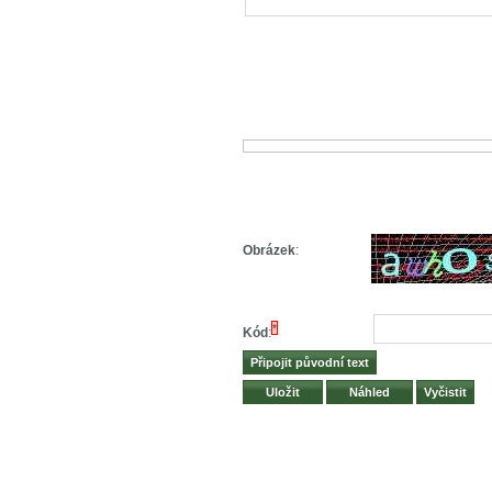
Obrázek
:
*
Kód
: