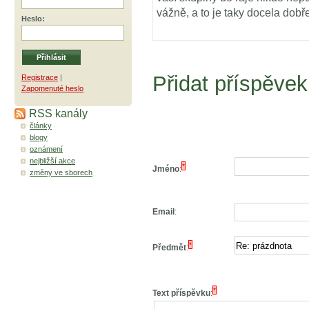
vážně, a to je taky docela dob
Heslo
:
Přidat příspěvek
Registrace
|
Zapomenuté heslo
RSS kanály
články
blogy
oznámení
nejbližší akce
*
Jméno
:
změny ve sborech
Email
:
*
Předmět
:
*
Text příspěvku
: