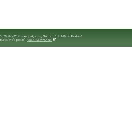
© 2001-2023 Evangnet, z. s., Návršní 18, 140 00 Praha 4
Bankovní spojení:
2300943966/2010