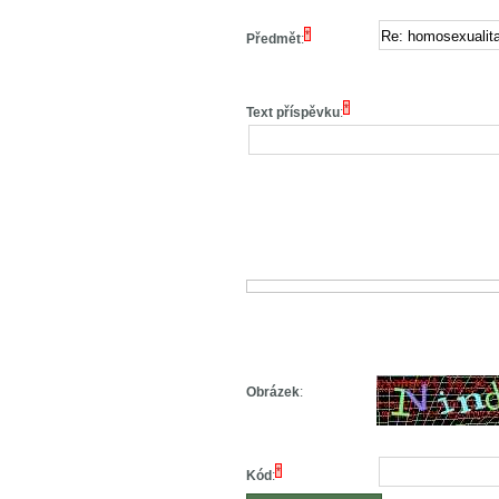
*
Předmět
:
*
Text příspěvku
:
Obrázek
:
*
Kód
: