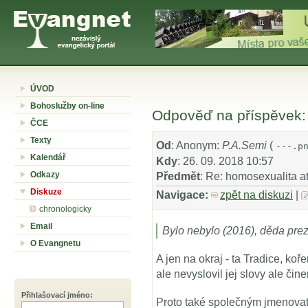
ÚVOD
Bohoslužby on-line
Odpověď na příspěvek: 
ČCE
Texty
Od
: Anonym:
P.A.Semi
(
---.p
Kalendář
Kdy
: 26. 09. 2018 10:57
Odkazy
Předmět
: Re: homosexualita at
Diskuze
Navigace:
zpět na diskuzi
|
chronologicky
Email
Bylo nebylo (2016), děda pre
O Evangnetu
A jen na okraj - ta Tradice, ko
ale nevyslovil jej slovy ale čin
Přihlašovací jméno
:
Proto také společným jmenova