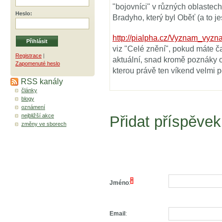
"bojovníci" v různých oblaste
Heslo
:
Bradyho, který byl Oběť (a to je
http://pialpha.cz/Vyznam_vyz
viz "Celé znění", pokud máte ča
Registrace
|
aktuální, snad kromě poznáky 
Zapomenuté heslo
kterou právě ten víkend velmi p
RSS kanály
články
blogy
oznámení
nejbližší akce
Přidat příspěvek
změny ve sborech
*
Jméno
:
Email
: