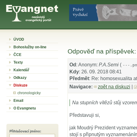
ÚVOD
Bohoslužby on-line
Odpověď na příspěvek: 
ČCE
Texty
Od
: Anonym:
P.A.Semi
(
---.p
Kalendář
Kdy
: 26. 09. 2018 08:41
Odkazy
Předmět
: Re: homosexualita at
Diskuze
Navigace:
zpět na diskuzi
|
chronologicky
Email
Na stupních vítězů stůj vzorem
O Evangnetu
Představuji si,
jak Moudrý Prezident vyznamená
Přihlašovací jméno
:
stojí s připnutým vyznamenáním,