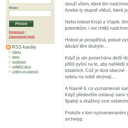
slouží všem, které tím nadchno
Heslo
:
Anebo ty stupně vítězů, které 
Nebo hrdost Krojů a Vlajek, tím
potomkům, i oni chtějí nadchno
Registrace
|
Zapomenuté heslo
Hrdost je prospěšná, pokud vysí
dávání těm druhým…
RSS kanály
články
blogy
Když je ale ponechána delší do
oznámení
příliš pyšní na to, aby nahlédli
nejbližší akce
ostatních. Což je dost obecné 
změny ve sborech
sebou na sobě skrývají…
A hlavně ti, co vyznamenali sam
Když především oslavují sami se
špatný a zkažený vzor ostatn
Protože v tom vyznamenaném j
archetyp.