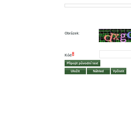
Obrázek
:
*
Kód
: