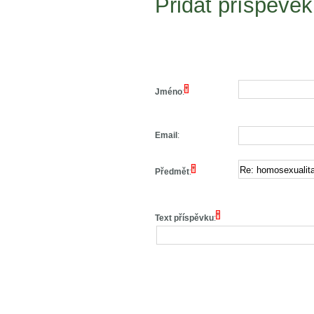
Přidat příspěvek
*
Jméno
:
Email
:
*
Předmět
:
*
Text příspěvku
: