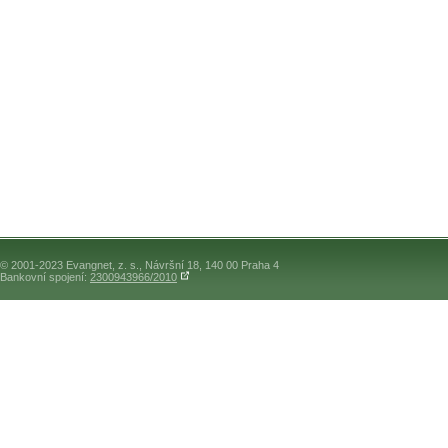
© 2001-2023 Evangnet, z. s., Návršní 18, 140 00 Praha 4
Bankovní spojení:
2300943966/2010