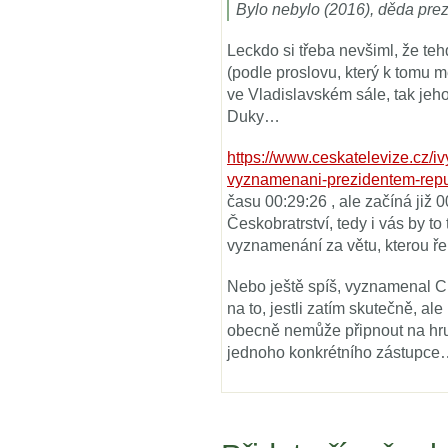
Bylo nebylo (2016), děda pre
Leckdo si třeba nevšiml, že t
(podle proslovu, který k tomu m
ve Vladislavském sále, tak jeh
Duky…
https://www.ceskatelevize.cz/i
vyznamenani-prezidentem-repu
času 00:29:26 , ale začíná již 
Českobratrství, tedy i vás by t
vyznamenání za větu, kterou ře
Nebo ještě spíš, vyznamenal Cí
na to, jestli zatím skutečně, ale 
obecně nemůže připnout na hr
jednoho konkrétního zástupc