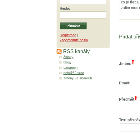
co je třeb
zatím moc
Heslo
:
Registrace
|
Přidat př
Zapomenuté heslo
RSS kanály
články
blogy
*
Jméno
:
oznámení
nejbližší akce
změny ve sborech
Email
:
*
Předmět
:
Text příspě