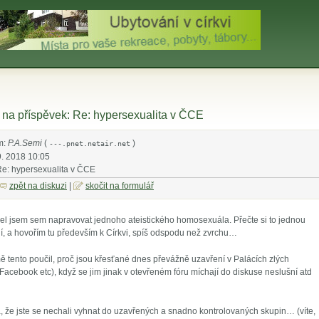
na příspěvek: Re: hypersexualita v ČCE
m:
P.A.Semi
(
)
---.pnet.netair.net
9. 2018 10:05
Re: hypersexualita v ČCE
zpět na diskuzi
|
skočit na formulář
išel jsem sem napravovat jednoho ateistického homosexuála. Přečte si to jednou
idí, a hovořím tu především k Církvi, spíš odspodu než zvrchu…
 tento poučil, proč jsou křesťané dnes převážně uzavření v Palácích zlých
Facebook etc), když se jim jinak v otevřeném fóru míchají do diskuse neslušní atd
, že jste se nechali vyhnat do uzavřených a snadno kontrolovaných skupin… (víte,