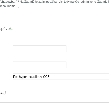
a "shadowban"? Na Západě to zatím používají víc, tady na východním konci Západu 
 nezajímáme…)
íspěvek:
*
vku
: