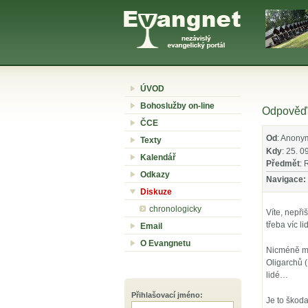
ÚVOD
Bohoslužby on-line
Odpověď 
ČCE
Od
: Anony
Texty
Kdy
: 25. 0
Kalendář
Předmět
: 
Odkazy
Navigace:
Diskuze
chronologicky
Víte, nepř
třeba víc l
Email
O Evangnetu
Nicméně mě
Oligarchů (
lidé…
Přihlašovací jméno
:
Je to škoda