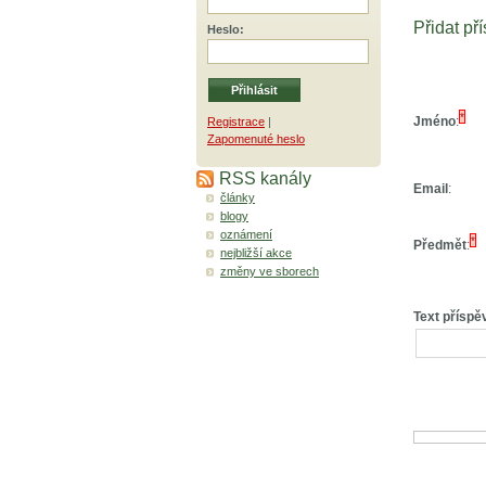
Přidat př
Heslo
:
*
Jméno
:
Registrace
|
Zapomenuté heslo
RSS kanály
Email
:
články
blogy
oznámení
*
Předmět
:
nejbližší akce
změny ve sborech
Text příspě