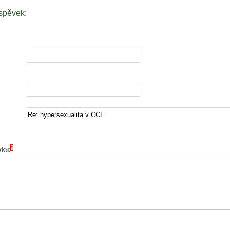
íspěvek:
*
vku
: