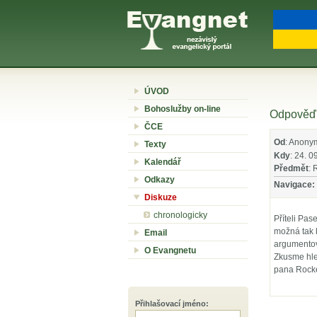
ÚVOD
Bohoslužby on-line
Odpověď 
ČCE
Od
: Anony
Texty
Kdy
: 24. 0
Kalendář
Předmět
: 
Odkazy
Navigace:
Diskuze
chronologicky
Příteli Pas
možná tak 
Email
argumentova
O Evangnetu
Zkusme hle
pana Rockef
Přihlašovací jméno
: