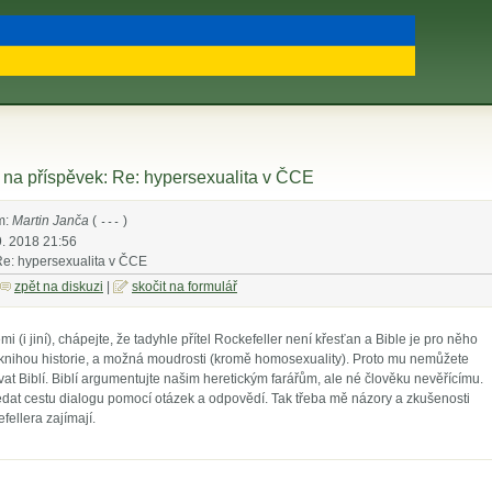
na příspěvek: Re: hypersexualita v ČCE
m:
Martin Janča
(
)
---
9. 2018 21:56
Re: hypersexualita v ČCE
zpět na diskuzi
|
skočit na formulář
emi (i jiní), chápejte, že tadyhle přítel Rockefeller není křesťan a Bible je pro něho
knihou historie, a možná moudrosti (kromě homosexuality). Proto mu nemůžete
t Biblí. Biblí argumentujte našim heretickým farářům, ale né člověku nevěřícímu.
dat cestu dialogu pomocí otázek a odpovědí. Tak třeba mě názory a zkušenosti
ellera zajímají.