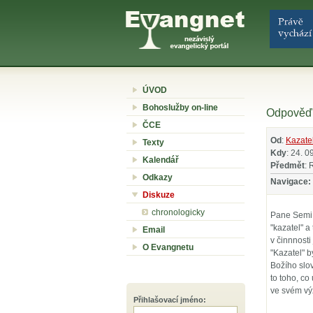
ÚVOD
Bohoslužby on-line
Odpověď 
ČCE
Od
:
Kazate
Texty
Kdy
: 24. 0
Kalendář
Předmět
: 
Odkazy
Navigace:
Diskuze
chronologicky
Pane Semi, 
"kazatel" a
Email
v činnnosti
O Evangnetu
"Kazatel" b
Božího slov
to toho, co
ve svém výz
Přihlašovací jméno
: