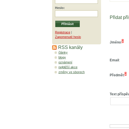
Heslo
:
Přidat př
Registrace
|
Zapomenuté heslo
*
Jméno
:
RSS kanály
články
blogy
Email
:
oznámení
nejbližší akce
změny ve sborech
*
Předmět
:
Text příspě