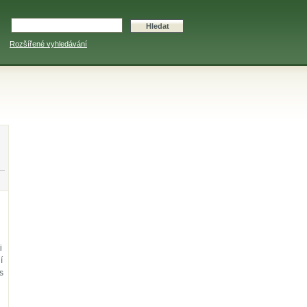
Rozšířené vyhledávání
i
í
s