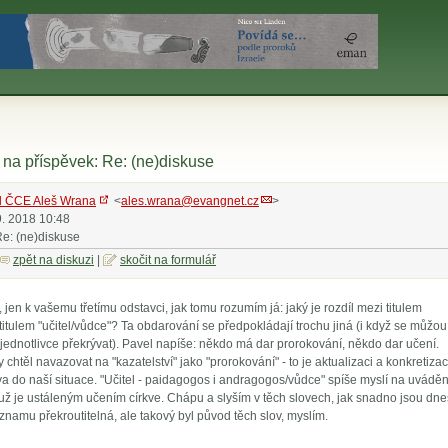
na příspěvek: Re: (ne)diskuse
l ČCE Aleš Wrana
<
ales.wrana@evangnet.cz
>
9. 2018 10:48
Re: (ne)diskuse
zpět na diskuzi
|
skočit na formulář
jen k vašemu třetímu odstavci, jak tomu rozumím já: jaký je rozdíl mezi titulem
 titulem "učitel/vůdce"? Ta obdarování se předpokládají trochu jiná (i když se můžou
 jednotlivce překrývat). Pavel napíše: někdo má dar prorokování, někdo dar učení.
y chtěl navazovat na "kazatelství" jako "prorokování" - to je aktualizaci a konkretizac
a do naší situace. "Učitel - paidagogos i andragogos/vůdce" spíše myslí na uváděn
 už je ustáleným učením církve. Chápu a slyším v těch slovech, jak snadno jsou dne
namu překroutitelná, ale takový byl původ těch slov, myslím.