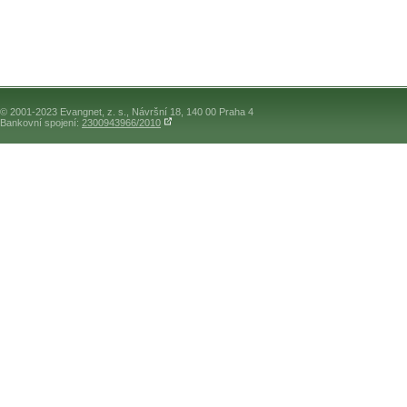
© 2001-2023 Evangnet, z. s., Návršní 18, 140 00 Praha 4
Bankovní spojení:
2300943966/2010