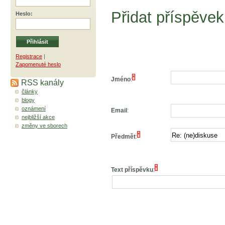
Přidat příspěvek
Heslo
:
Registrace
|
Zapomenuté heslo
*
Jméno
:
RSS kanály
články
blogy
oznámení
Email
:
nejbližší akce
změny ve sborech
*
Předmět
:
*
Text příspěvku
: