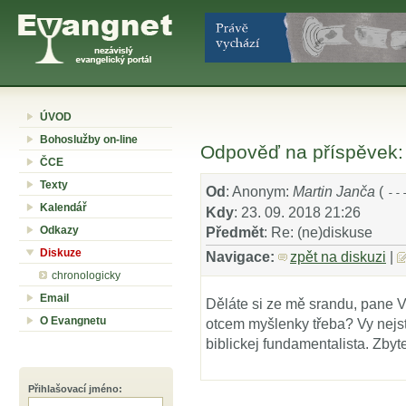
ÚVOD
Bohoslužby on-line
Odpověď na příspěvek: 
ČCE
Texty
Od
: Anonym:
Martin Janča
(
--
Kalendář
Kdy
: 23. 09. 2018 21:26
Odkazy
Předmět
: Re: (ne)diskuse
Diskuze
Navigace:
zpět na diskuzi
|
chronologicky
Email
Děláte si ze mě srandu, pane V
O Evangnetu
otcem myšlenky třeba? Vy nejs
biblickej fundamentalista. Zby
Přihlašovací jméno
: