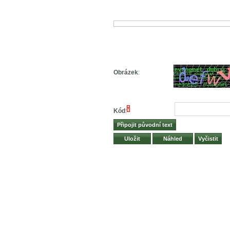
Obrázek
:
*
Kód
: