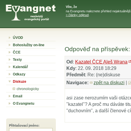
Víte, že
na Evangnetu naleznete přehled nejaktuálněj
> články odjinud
.
ÚVOD
Bohoslužby on-line
Odpověď na příspěvek: 
ČCE
Texty
Od
:
Kazatel ČCE Aleš Wrana
Kalendář
Kdy
: 22. 09. 2018 18:29
Odkazy
Předmět
: Re: (ne)diskuse
Diskuze
Navigace:
zpět na diskuzi
|
chronologicky
Email
asi zase nerozumím vaši otázce
O Evangnetu
"kazatel"? A proč mu dáváte tit
"duchovním", a další členové c
Přihlašovací jméno
: