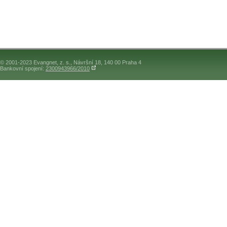
© 2001-2023 Evangnet, z. s., Návršní 18, 140 00 Praha 4
Bankovní spojení:
2300943966/2010