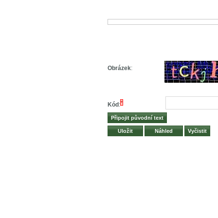
Obrázek
:
*
Kód
: