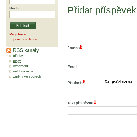
Přidat příspěvek
Heslo
:
Registrace
|
Zapomenuté heslo
*
Jméno
:
RSS kanály
články
blogy
oznámení
Email
:
nejbližší akce
změny ve sborech
*
Předmět
:
*
Text příspěvku
: