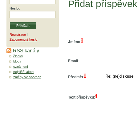
Přidat příspěvek
Heslo
:
Registrace
|
Zapomenuté heslo
*
Jméno
:
RSS kanály
články
Email
:
blogy
oznámení
nejbližší akce
*
Předmět
:
změny ve sborech
*
Text příspěvku
: