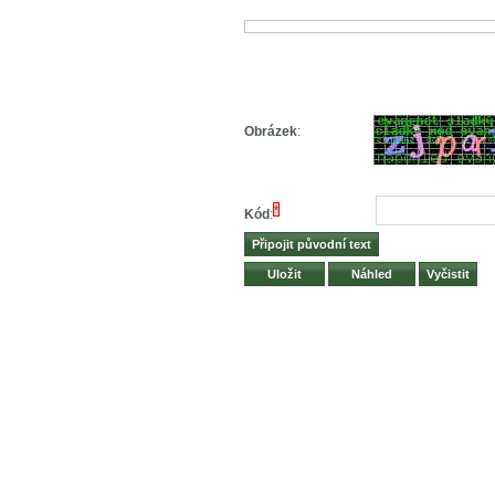
Obrázek
:
*
Kód
: