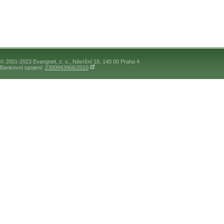
© 2001-2023 Evangnet, z. s., Návršní 18, 140 00 Praha 4
Bankovní spojení:
2300943966/2010