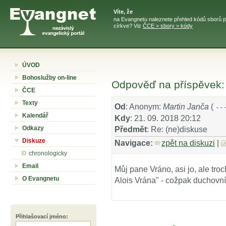
Víte, že
na Evangnetu naleznete přehled kódů sborů p
církve? Viz
ČCE > sbory > kódy
ÚVOD
Bohoslužby on-line
Odpověď na příspěvek: 
ČCE
Texty
Od
: Anonym:
Martin Janča
(
--
Kalendář
Kdy
: 21. 09. 2018 20:12
Odkazy
Předmět
: Re: (ne)diskuse
Diskuze
Navigace:
zpět na diskuzi
|
chronologicky
Email
Můj pane Vráno, asi jo, ale tro
O Evangnetu
Alois Vrána" - cožpak duchovn
Přihlašovací jméno
: