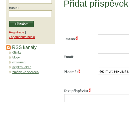
Přidat příspěvek
Heslo
:
Registrace
|
Zapomenuté heslo
*
Jméno
:
RSS kanály
články
Email
:
blogy
oznámení
nejbližší akce
*
Předmět
:
změny ve sborech
*
Text příspěvku
: