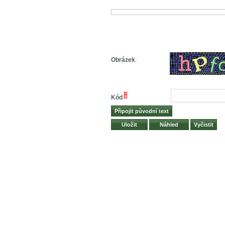
Obrázek
:
*
Kód
: