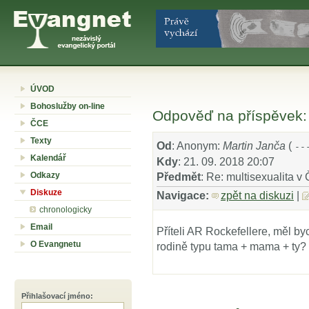
ÚVOD
Bohoslužby on-line
Odpověď na příspěvek: 
ČCE
Texty
Od
: Anonym:
Martin Janča
(
--
Kalendář
Kdy
: 21. 09. 2018 20:07
Odkazy
Předmět
: Re: multisexualita 
Diskuze
Navigace:
zpět na diskuzi
|
chronologicky
Email
Příteli AR Rockefellere, měl byc
O Evangnetu
rodině typu tama + mama + ty?
Přihlašovací jméno
: