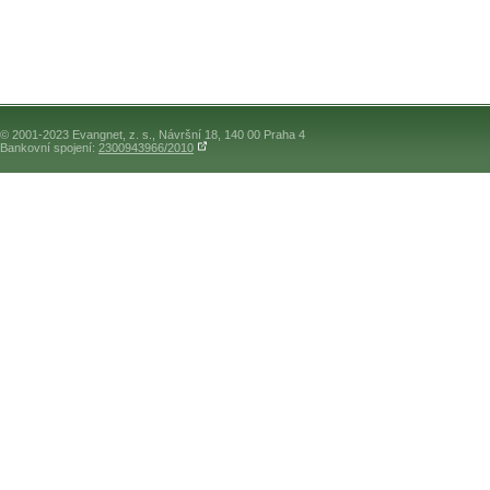
© 2001-2023 Evangnet, z. s., Návršní 18, 140 00 Praha 4
Bankovní spojení:
2300943966/2010