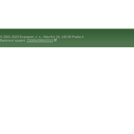
© 2001-2023 Evangnet, z. s., Návršní 18, 140 00 Praha 4
Bankovní spojení:
2300943966/2010