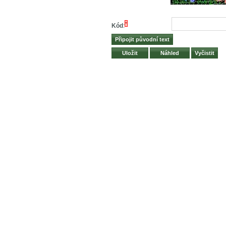
*
Kód
: