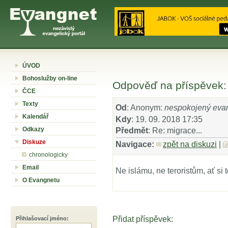
ÚVOD
Bohoslužby on-line
Odpověď na příspěvek: 
ČCE
Texty
Od
: Anonym:
nespokojený evan
Kalendář
Kdy
: 19. 09. 2018 17:35
Odkazy
Předmět
: Re: migrace...
Diskuze
Navigace:
zpět na diskuzi
|
chronologicky
Email
Ne islámu, ne teroristům, ať si
O Evangnetu
Přidat příspěvek:
Přihlašovací jméno
: