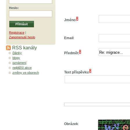
Heslo
:
*
Jméno
:
Registrace
|
Zapomenuté heslo
Email
:
RSS kanály
*
články
Předmět
:
blogy
oznámení
nejbližší akce
*
Text příspěvku
:
změny ve sborech
Obrázek
: