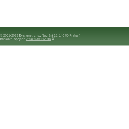
© 2001-2023 Evangnet, z. s., Návršní 18, 140 00 Praha 4
Bankovní spojení:
2300943966/2010