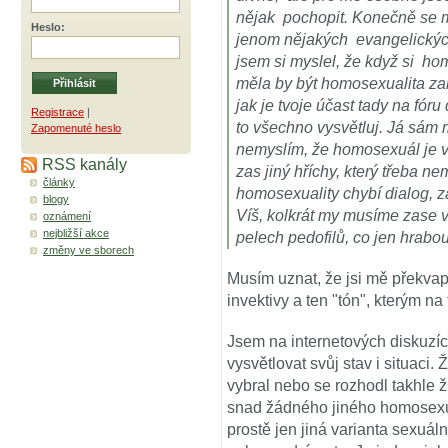
nějak pochopit. Konečně se 
Heslo
:
jenom nějakých evangelických
jsem si myslel, že když si ho
měla by být homosexualita zah
jak je tvoje účast tady na fóru
Registrace
|
to všechno vysvětluj. Já sám m
Zapomenuté heslo
nemyslím, že homosexuál je v
RSS kanály
zas jiný hříchy, který třeba ne
články
homosexuality chybí dialog, z
blogy
Víš, kolkrát my musíme zase v 
oznámení
nejbližší akce
pelech pedofilů, co jen hrabo
změny ve sborech
Musím uznat, že jsi mě překvap
invektivy a ten "tón", kterým n
Jsem na internetových diskuzích
vysvětlovat svůj stav i situaci. 
vybral nebo se rozhodl takhle ží
snad žádného jiného homosexuál
prostě jen jiná varianta sexuá