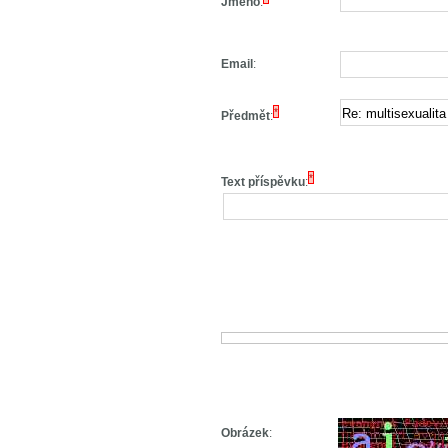
Jméno
:
Email
:
*
Předmět
:
*
Text příspěvku
:
Obrázek
: