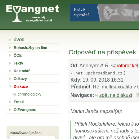
ÚVOD
Bohoslužby on-line
Odpověď na příspěvek: 
ČCE
Texty
Od
: Anonym:
A.R.
<
arothrocke
Kalendář
)
-.net.upcbroadband.cz
Odkazy
Kdy
: 19. 09. 2018 16:31
Předmět
: Re: multisexualita 
Diskuze
chronologicky
Navigace:
zpět na diskuzi
|
Email
O Evangnetu
Martin Janča napsal(a):
Příteli Rockefelere, řeknu ti 
homosexuálem, než tady s tebo
Přihlašovací jméno
:
divné, ale pro mě osobně jso