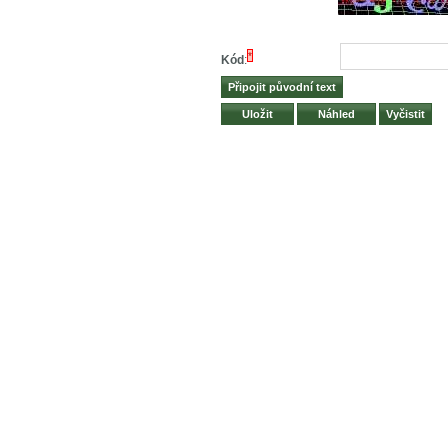
*
Kód
: