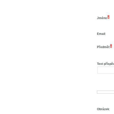
*
Jméno
:
Email
:
*
Předmět
:
Text příspě
Obrázek
: