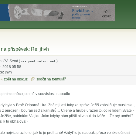
na příspěvek: Re: jhvh
m:
P.A.Semi
(
)
---.pnet.netair.net
9. 2018 05:58
Re: jhvh
zpět na diskuzi
|
skočit na formulář
doplním o něco, co mě v souvislosti napadlo:
y byla v Brně Odporná Hra. Znáte ji asi taky ze zpráv: Ježíš znásilňuje muslimku,
ku z přirození, bourají zeď z kanistrů… Cíleně a hrubě urážejí to, co je lidem Svaté -
Ježíše, patriotům Vlajku. Jako kdyby nám přišli plivnout do tváře… Že prý umění?
alík to obhajoval)
le nejvíc urazilo to, jak to je prolhané! Vždyť to je naopak: přece ve skutečnosti