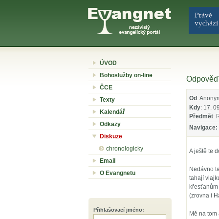
ÚVOD
Bohoslužby on-line
Odpověď 
ČCE
Od
: Anony
Texty
Kdy
: 17. 0
Kalendář
Předmět
: 
Odkazy
Navigace:
Diskuze
chronologicky
A ještě te 
Email
Nedávno tad
O Evangnetu
tahají vlaj
křesťanům 
(zrovna i H
Přihlašovací jméno
:
Mě na tom a