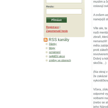
muslim a če
oslavují s
Heslo
:
A ovšem asp
nanejvýš s
Registrace
|
Víte ale, t
Zapomenuté heslo
naši mentáln
zbraň, kte
RSS kanály
nenarazili!
články
měla zabíje
blogy
proti zákeř
oznámení
revolverem,
nejbližší akce
Dobrý a kdo
změny ve sborech
skočila…)
(Na okraj v
že zakázal 
vykostičko
Včera, získ
odporné vyd
volbami na
(nebo se al
jeho Národ