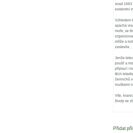
snad 1683 (
evidentní v
Vzhledem k 
spáchá vraž
moře, se tí
organizovan
mříže a lod
zastavila…
Jenže letec
poušť a moř
připlazí i 
těch letadl
černochů ve
rouškami n
Víte, hrani
životy se z
Přidat př