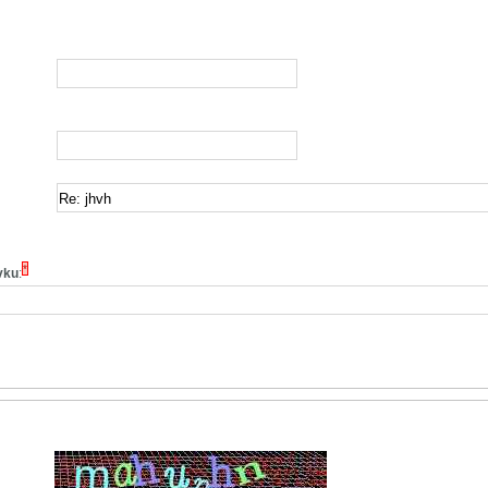
*
vku
: