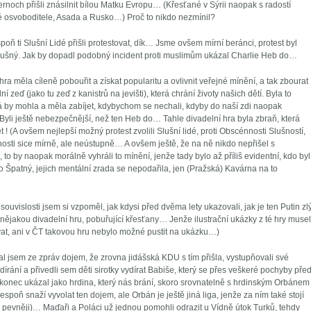
rnoch přišli znásilnit bílou Matku Evropu… (Křesťané v Sýrii naopak s radostí
vé osvoboditele, Asada a Rusko…) Proč to nikdo nezmínil?
oň ti Slušní Lidé přišli protestovat, dík… Jsme ovšem mírní beránci, protest byl
lušný. Jak by dopadl podobný incident proti muslimům ukázal Charlie Heb do…
a hra měla cíleně pobouřit a získat popularitu a ovlivnit veřejné mínění, a tak zbourat
í zeď (jako tu zeď z kanistrů na jevišti), která chrání životy našich dětí. Byla to
rá by mohla a měla zabíjet, kdybychom se nechali, kdyby do naší zdi naopak
 Byli ještě nebezpečnější, než ten Heb do… Tahle divadelní hra byla zbraň, která
t ! (A ovšem nejlepší možný protest zvolili Slušní lidé, proti Obscénnosti Slušností,
nosti sice mírně, ale neústupně… A ovšem ještě, že na ně nikdo nepřišel s
 to by naopak morálně vyhráli to mínění, jenže tady bylo až příliš evidentní, kdo byl
 Špatný, jejich mentální zrada se nepodařila, jen (Pražská) Kavárna na to
 souvislosti jsem si vzpoměl, jak kdysi před dvěma lety ukazovali, jak je ten Putin zlý
nějakou divadelní hru, pobuřující křesťany… Jenže ilustrační ukázky z té hry musel
vat, ani v ČT takovou hru nebylo možné pustit na ukázku…)
al jsem ze zpráv dojem, že zrovna jidášská KDU s tím přišla, vystupňovali své
írání a přivedli sem děti sirotky vydírat Babiše, který se přes veškeré pochyby pře
konec ukázal jako hrdina, který nás brání, skoro srovnatelně s hrdinským Orbánem
espoň snaží vyvolat ten dojem, ale Orbán je ještě jiná liga, jenže za ním také stojí
 pevněji)… Maďaři a Poláci už jednou pomohli odrazit u Vídně útok Turků, tehdy