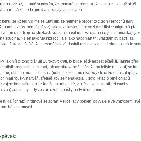
nebo 1863?)… Také si myslím, že tentokrát to přehnali, že ti sirotci jsou až příliš
ydírání … A znáte to: jen dva prstíčky tam strčíme…
tomu, že již teď vidíme ze Statistik, že nejméně procento z těch černochů tady
du nebo znásilnění (spíš víc), tak neziskovky, které vozí desititisíce migrantů přes
m vědomě podílejí na stovkách vražd a znásilnění Evropanů (to je matematika), jak
á skupina. Nejen jako vlastizrádci, ale jako napomáhání vraždám by patřili za
i zkonfiskovat. Ještě, že alespoň italové dostali rozum a zvolili si vládu, která to sna
ky, jak místo toho plánují Euro-byrokrati, to bude ještě nebezpečnější. Takhle přes
e přišli jenom silní a zdraví, takový přirozený filtr. Jenže na letiště (hotspot) se tam
malárie, ebola a mor… Letušáci (nebo jak se tomu říká, když letušku dělá chlap?) v
ech mají roušky na tváři, zřejmě aby se nenakazili… (foto: letadlo plné chlapů
 vojenském věku, ani jedna žena nebo dítě, v uličce stojí dva bílí letušáci s
a tváři) Jenže my tady ve vnitrozemí roušky na tváři nemáme…
ce hlídají chrabří hrdinové se zbraní v ruce, aby pokojní obyvatelé ve vnitrozemí své
braní hájit nemuseli…
íspěvek: