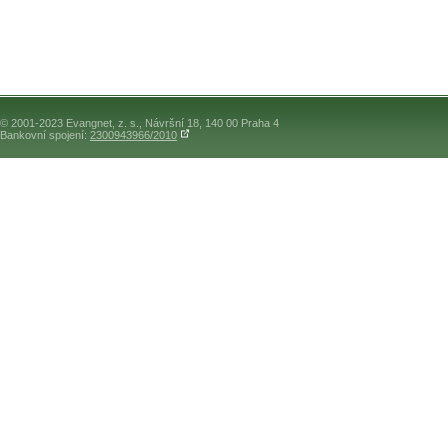
© 2001-2023 Evangnet, z. s., Návršní 18, 140 00 Praha 4
Bankovní spojení:
2300943966/2010