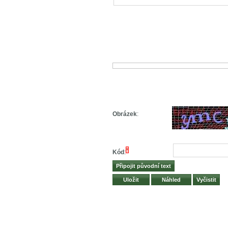
Obrázek
:
*
Kód
: