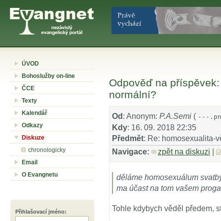
ÚVOD
Bohoslužby on-line
Odpověď na příspěvek:
ČCE
normální?
Texty
Kalendář
Od
: Anonym:
P.A.Semi
(
---.p
Odkazy
Kdy
: 16. 09. 2018 22:35
Diskuze
Předmět
: Re: homosexualita-v
chronologicky
Navigace:
zpět na diskuzi
|
Email
O Evangnetu
děláme homosexuálum svatby, 
ma účast na tom vašem proga
Tohle kdybych věděl předem, st
Přihlašovací jméno
: