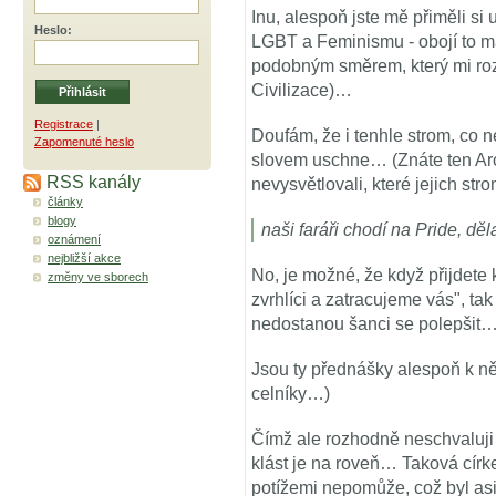
Inu, alespoň jste mě přiměli si 
Heslo
:
LGBT a Feminismu - obojí to m
podobným směrem, který mi ro
Civilizace)…
Registrace
|
Doufám, že i tenhle strom, co
Zapomenuté heslo
slovem uschne… (Znáte ten Ar
RSS kanály
nevysvětlovali, které jejich 
články
blogy
naši faráři chodí na Pride, dě
oznámení
nejbližší akce
No, je možné, že když přijdete k
změny ve sborech
zvrhlíci a zatracujeme vás", t
nedostanou šanci se polepšit
Jsou ty přednášky alespoň k n
celníky…)
Čímž ale rozhodně neschvaluji
klást je na roveň… Taková círke
potížemi nepomůže, což byl asi