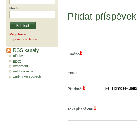
Heslo
:
Přidat příspěvek
Registrace
|
Zapomenuté heslo
RSS kanály
*
Jméno
:
články
blogy
oznámení
nejbližší akce
Email
:
změny ve sborech
*
Předmět
:
*
Text příspěvku
: