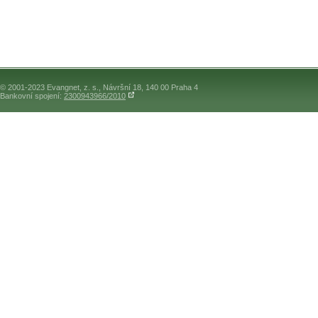
© 2001-2023 Evangnet, z. s., Návršní 18, 140 00 Praha 4
Bankovní spojení:
2300943966/2010