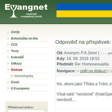
ÚVOD
Bohoslužby on-line
Odpověď na příspěvek:
ČCE
Texty
Od
: Anonym:
P.A.Semi
(
---.p
Kalendář
Kdy
: 16. 09. 2018 18:52
Odkazy
Předmět
: Re: Homosexualita
Diskuze
Navigace:
zpět na diskuzi
|
chronologicky
Email
No, skoro jako Tříska a Trám, 
O Evangnetu
Však také "nenávist!" (HateSpeec
nenávidí…
Přihlašovací jméno
: