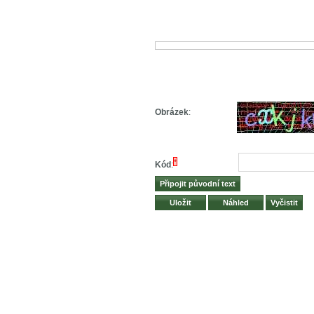
Obrázek
:
*
Kód
: