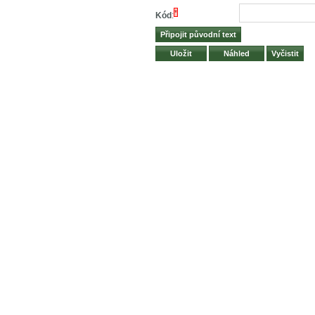
*
Kód
: