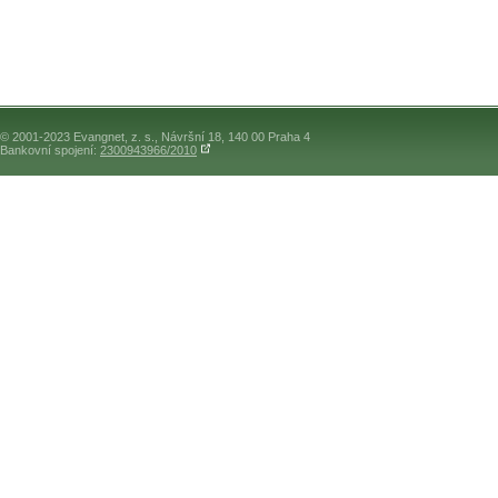
© 2001-2023 Evangnet, z. s., Návršní 18, 140 00 Praha 4
Bankovní spojení:
2300943966/2010