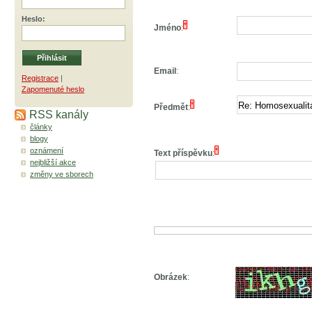
Heslo
:
*
Jméno
:
Email
:
Registrace
|
Zapomenuté heslo
*
Předmět
:
RSS kanály
články
blogy
oznámení
*
Text příspěvku
:
nejbližší akce
změny ve sborech
Obrázek
: