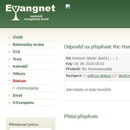
ÚVOD
Bohoslužby on-line
Odpověď na příspěvek: Re: Hom
ČCE
Od
: Anonym:
Martin Janča
(
)
---
Texty
Kdy
: 16. 09. 2018 18:33
Kalendář
Předmět
: Re: Homosexualita
Odkazy
Navigace:
zpět na diskuzi
|
skočit 
Diskuze
chronologicky
Jako kdyby on tady neurážel.
Email
O Evangnetu
Přidat příspěvek:
Přihlašovací jméno
: