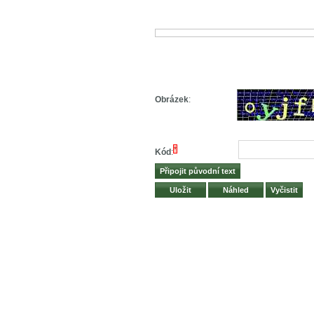
Obrázek
:
*
Kód
: