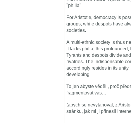
"philia" :
For Aristotle, democracy is po
groups, while despots have al
societies.
A multi-ethnic society is thus n
it lacks philia, this profounded, 
Tyrants and despots divide and 
rivalries. The indispensable co
accordingly resides in its unity
developing.
To jen abyste věděli, proč pře
fragmentovat vás…
(abych se nevytahoval, z Arist
stránku, jak mi ji přinesli Inter