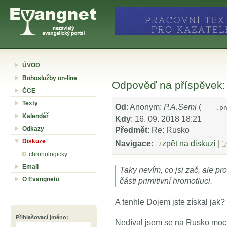
ÚVOD
Bohoslužby on-line
Odpověď na příspěvek:
ČCE
Texty
Od
: Anonym:
P.A.Semi
(
---.p
Kalendář
Kdy
: 16. 09. 2018 18:21
Odkazy
Předmět
: Re: Rusko
Diskuze
Navigace:
zpět na diskuzi
|
chronologicky
Email
Taky nevím, co jsi zač, ale pr
O Evangnetu
části primitivní hromotluci.
A tenhle Dojem jste získal jak?
Přihlašovací jméno
:
Nedíval jsem se na Rusko moc zb