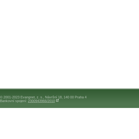
© 2001-2023 Evangnet, z. s., Návršní 18, 140 00 Praha 4
Bankovní spojení:
2300943966/2010