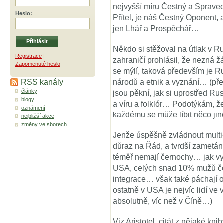
nejvyšší míru Čestný a Spraved
Heslo
:
Přítel, je náš Čestný Oponent, 
jen Lhář a Prospěchář…
Někdo si stěžoval na útlak v 
Registrace
|
zahraničí prohlásil, že nezná ž
Zapomenuté heslo
se mýlí, taková především je
RSS kanály
národů a etnik a vyznání… (přev
články
jsou pěkní, jak si uprostřed Ru
blogy
a víru a folklór… Podotýkám, že
oznámení
každému se může líbit něco ji
nejbližší akce
změny ve sborech
Jenže úspěšně zvládnout multi-
důraz na Řád, a tvrdší zametán
téměř nemají černochy… jak vyp
USA, celých snad 10% mužů čer
integrace… však také páchají o
ostatně v USA je nejvíc lidí ve 
absolutně, víc než v Číně…)
Viz Aristotel, citát z nějaké kn