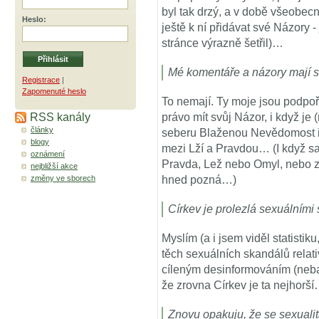
byl tak drzý, a v době všeobec
Heslo
:
ještě k ní přidávat své Názory 
stránce výrazně šetřil)…
Mé komentáře a názory mají s
Registrace
|
Zapomenuté heslo
To nemají. Ty moje jsou podpo
RSS kanály
právo mít svůj Názor, i když 
články
seberu Blaženou Nevědomost i
blogy
mezi Lží a Pravdou… (I když s
oznámení
Pravda, Lež nebo Omyl, nebo zčá
nejbližší akce
změny ve sborech
hned pozná…)
Církev je prolezlá sexuálními
Myslím (a i jsem viděl statistik
těch sexuálních skandálů relati
cíleným desinformováním (neb
že zrovna Církev je ta nejhorš
Znovu opakuju, že se sexualit