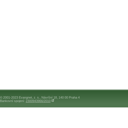
© 2001-2023 Evangnet, z. s., Návršní 18, 140 00 Praha 4
Bankovní spojení:
2300943966/2010