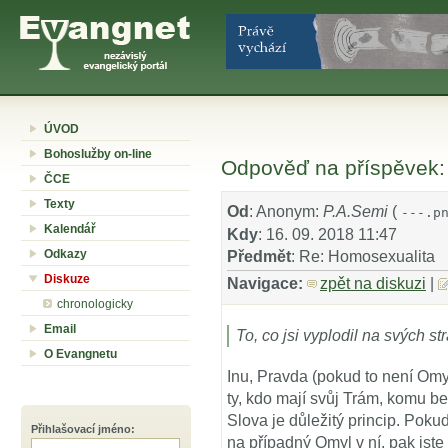
ÚVOD
Bohoslužby on-line
Odpověď na příspěvek:
ČCE
Texty
Od
: Anonym:
P.A.Semi
(
---.p
Kalendář
Kdy
: 16. 09. 2018 11:47
Odkazy
Předmět
: Re: Homosexualita
Diskuze
Navigace:
zpět na diskuzi
|
chronologicky
Email
To, co jsi vyplodil na svých 
O Evangnetu
Inu, Pravda (pokud to není Omy
ty, kdo mají svůj Trám, komu b
Slova je důležitý princip. Pok
Přihlašovací jméno
:
na případný Omyl v ní, pak jste