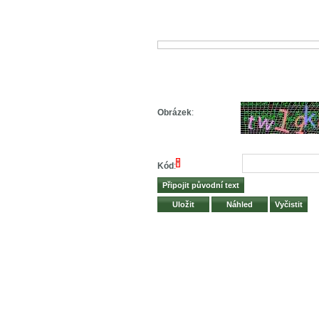
Obrázek
:
*
Kód
: