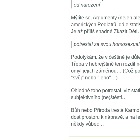
od narození
Mýlíte se. Argumenty (nejen al
amerických Pediatrů, dále stati
Je až příliš snadné Zkazit Dět
potrestal za svou homosexual
Podotýkám, že v češtině je důlež
Třeba v hebrejštině ten rozdíl 
omyl jejich záměnou… (Což potom
"svůj" nebo "jeho"…)
Ohledně toho potrestal, viz stati
subjektivního (ne)štěstí…
Bůh nebo Příroda trestá Karmo
dost prostoru k nápravě, a na 
někdy vůbec…