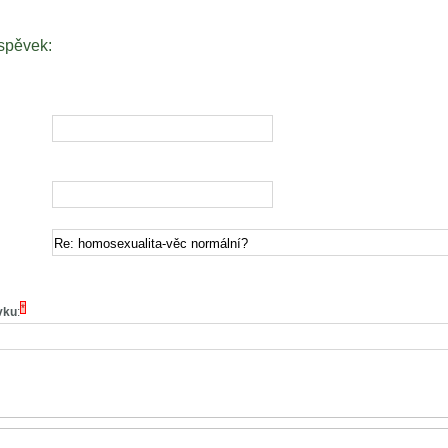
íspěvek:
*
vku
: