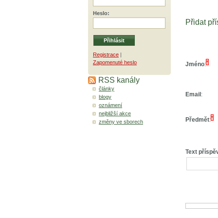
Heslo
:
Přidat př
Registrace
|
Zapomenuté heslo
*
Jméno
:
RSS kanály
články
Email
:
blogy
oznámení
nejbližší akce
*
Předmět
:
změny ve sborech
Text příspě