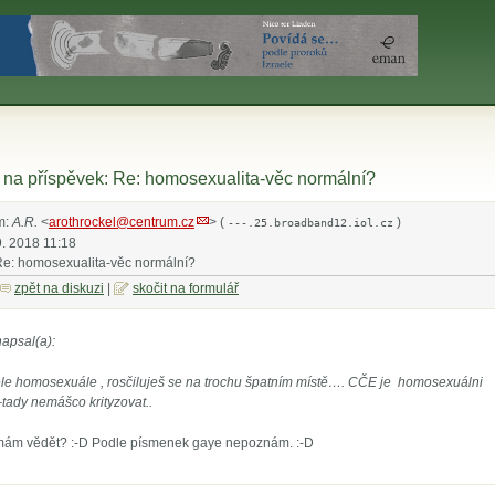
na příspěvek: Re: homosexualita-věc normální?
m:
A.R.
<
arothrockel@centrum.cz
> (
)
---.25.broadband12.iol.cz
9. 2018 11:18
Re: homosexualita-věc normální?
zpět na diskuzi
|
skočit na formulář
napsal(a):
 homosexuále , rosčiluješ se na trochu špatním místě…. CČE je homosexuálni
tady nemášco krityzovat..
o mám vědět? :-D Podle písmenek gaye nepoznám. :-D