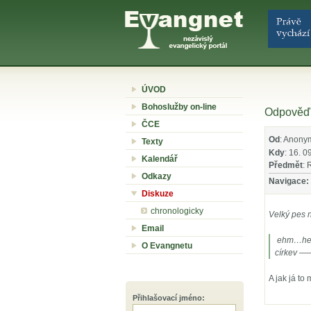
ÚVOD
Bohoslužby on-line
Odpověď 
ČCE
Od
: Anony
Texty
Kdy
: 16. 0
Kalendář
Předmět
: 
Odkazy
Navigace:
Diskuze
chronologicky
Velký pes 
Email
ehm…hele
O Evangnetu
církev —–
A jak já t
Přihlašovací jméno
: