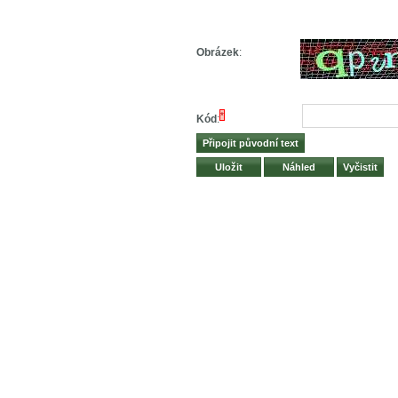
Obrázek
:
*
Kód
: