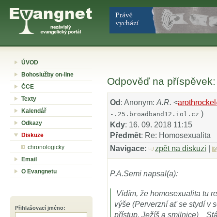
ÚVOD
Bohoslužby on-line
Odpověď na příspěvek:
ČCE
Texty
Od
: Anonym:
A.R.
<
arothrocke
Kalendář
)
-.25.broadband12.iol.cz
Odkazy
Kdy
: 16. 09. 2018 11:15
Předmět
: Re: Homosexualita
Diskuze
chronologicky
Navigace:
zpět na diskuzi
|
Email
O Evangnetu
P.A.Semi napsal(a):
Vidím, že homosexualita tu 
výše (Perverzní ať se stydí v
Přihlašovací jméno
:
přístup, Ježíš a smilnice) Stá