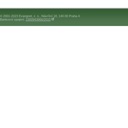
© 2001-2023 Evangnet, z. s., Návršní 18, 140 00 Praha 4
Bankovní spojení:
2300943966/2010