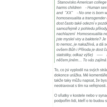
Stanovisko American college 
harms children - Human sexuali
and "XX" - No one is born w
homosexualita a transgender ú
dost často také odezní v poz
samozřejmě z pohledu přírody
nachlazení Homosexualita ne
jste myslel viry a bakterie? 
to nemoc, je nakažlivá, a dá se
ovšem Bůh i Příroda je dost ča
statistiky, odkaz výše) —– P
něčem jiném… To vás zajímá
To, co jsi vyplodil na svých str
dokonce urážka. Mé komentáře a
takže taky můžu napsat, že bys
neotravovat s tím na veřejnosti
O sňatky v kostele nebo v syna
podpořím lidi, kteří o to budou s