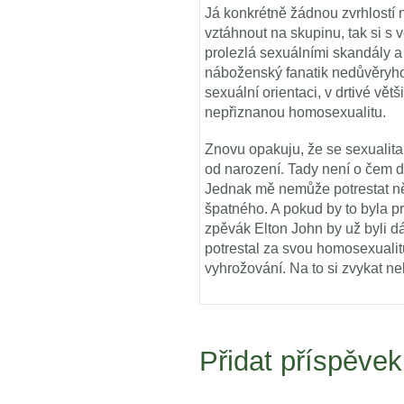
Já konkrétně žádnou zvrhlostí 
vztáhnout na skupinu, tak si s v
prolezlá sexuálními skandály a 
náboženský fanatik nedůvěryhodn
sexuální orientaci, v drtivé vět
nepřiznanou homosexualitu.
Znovu opakuju, že se sexualita
od narození. Tady není o čem d
Jednak mě nemůže potrestat n
špatného. A pokud by to byla p
zpěvák Elton John by už byli dá
potrestal za svou homosexualit
vyhrožování. Na to si zvykat n
Přidat příspěvek