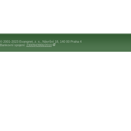
© 2001-2023 Evangnet, z. s., Návršní 18, 140 00 Praha 4
Bankovní spojení:
2300943966/2010