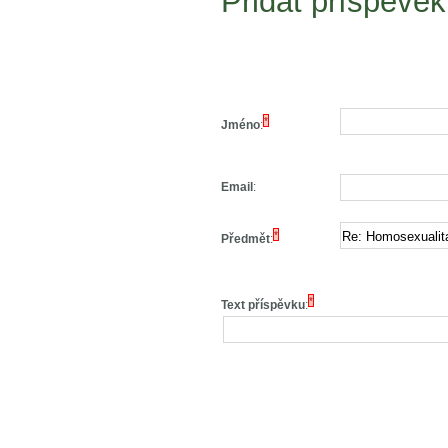
Přidat příspěvek
*
Jméno
:
Email
:
*
Předmět
:
*
Text příspěvku
: