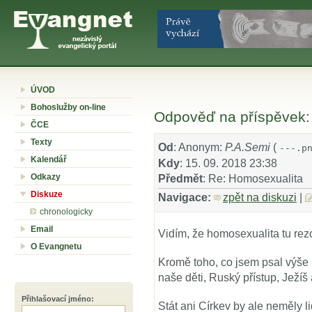
ÚVOD
Bohoslužby on-line
Odpověď na příspěvek:
ČCE
Texty
Od
: Anonym:
P.A.Semi
(
---.p
Kalendář
Kdy
: 15. 09. 2018 23:38
Odkazy
Předmět
: Re: Homosexualita
Diskuze
Navigace:
zpět na diskuzi
|
chronologicky
Email
Vidím, že homosexualita tu re
O Evangnetu
Kromě toho, co jsem psal výše 
naše děti, Ruský přístup, Ježíš 
Přihlašovací jméno
:
Stát ani Církev by ale neměly l