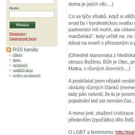
doma je jejich věc…)
Heslo
:
Co se týče sňatků, když si stěž
snad by i byrokratickou svatbu
partnerství mít mohli, ale církev
Registrace
|
manželská", tedy určitě ne, nic
Zapomenuté heslo
dávat na roveň s přirozeným 
RSS kanály
(Ohledně stanoviska z hlediska 
články
blogy
obrazu Božímu. Bůh je Otec, 
oznámení
Matka, v různých úrovních…)
nejbližší akce
změny ve sborech
A poskládal jsem nějaké sesbír
obrázky různých článků (meme),
tady pán netvrdí, že to je jen
pojednání teď asi nemám čas
A mimo jiné, zkažení civilizac
především (zpočátku) dílo žid
O LGBT a feminismu:
http://pi