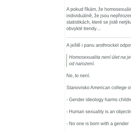
A pokud říkám, že homosexuálov
individuálně, že jsou nepřirozen
statistikách, které se jistě net
obvyklé trendy…
A ještě i panu arothrockel odpo
Homosexualita není úlet na jed
od narození.
Ne, to není.
Stanovisko American college of
- Gender ideology harms child
- Human sexuality is an objectiv
- No one is born with a gender