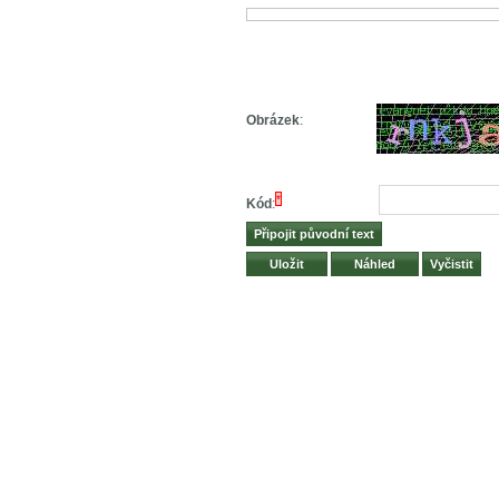
Obrázek
:
*
Kód
: