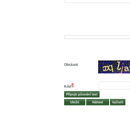
Obrázek
:
*
Kód
: