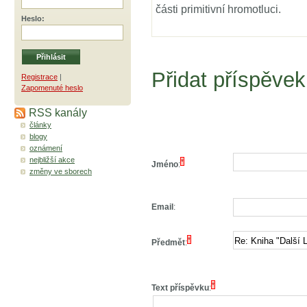
části primitivní hromotluci.
Heslo
:
Přidat příspěvek
Registrace
|
Zapomenuté heslo
RSS kanály
články
blogy
oznámení
nejbližší akce
*
Jméno
:
změny ve sborech
Email
:
*
Předmět
:
*
Text příspěvku
: