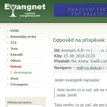
ÚVOD
Bohoslužby on-line
Odpověď na příspěvek: R
ČCE
Texty
Od
: Anonym:
A.R.
<
> (
---.25.
Kalendář
Kdy
: 15. 09. 2018 22:23
Odkazy
Předmět
: Re: Kniha "Další List"
Diskuze
Navigace:
zpět na diskuzi
|
chronologicky
Email
Jeden evangelík napsal(a):
O Evangnetu
hele nevím co si zač, ale na r
svatá země.
Přihlašovací jméno
:
Taky nevím, co jsi zač, ale pro 