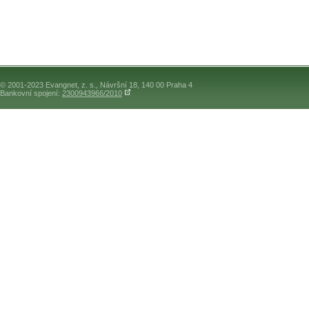
© 2001-2023 Evangnet, z. s., Návršní 18, 140 00 Praha 4
Bankovní spojení:
2300943966/2010