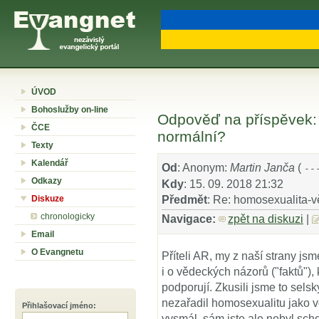
ÚVOD
Bohoslužby on-line
Odpověď na příspěvek:
ČCE
normální?
Texty
Kalendář
Od
: Anonym:
Martin Janča
(
--
Odkazy
Kdy
: 15. 09. 2018 21:32
Diskuze
Předmět
: Re: homosexualita-v
chronologicky
Navigace:
zpět na diskuzi
|
Email
O Evangnetu
Příteli AR, my z naší strany jsm
i o vědeckých názorů ("faktů"),
podporují. Zkusili jsme to se
nezařadil homosexualitu jako 
Přihlašovací jméno
:
vysmál, sám jste ale nebyl sch