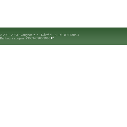
© 2001-2023 Evangnet, z. s., Návršní 18, 140 00 Praha 4
Bankovní spojení:
2300943966/2010