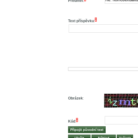
Předmět
:
*
Text příspěvku
:
Obrázek
:
*
Kód
: