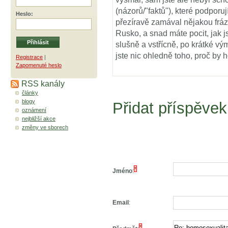
(názorů/"faktů"), které podporu
Heslo
:
přezíravě zamával nějakou frází
Rusko, a snad máte pocit, jak js
slušně a vstřícně, po krátké vý
jste nic ohledně toho, proč by 
Registrace
|
Zapomenuté heslo
RSS kanály
články
blogy
Přidat příspěvek
oznámení
nejbližší akce
změny ve sborech
*
Jméno
:
Email
:
*