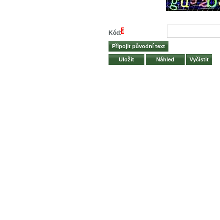
*
Kód
: