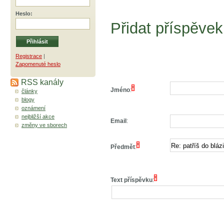
Heslo
:
Přidat příspěvek
Registrace
|
Zapomenuté heslo
RSS kanály
*
Jméno
:
články
blogy
oznámení
nejbližší akce
Email
:
změny ve sborech
*
Předmět
:
*
Text příspěvku
: