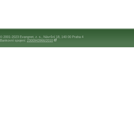
© 2001-2023 Evangnet, z. s., Návršní 18, 140 00 Praha 4
Bankovní spojení:
2300943966/2010