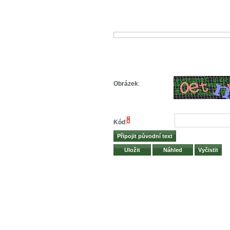
Obrázek
:
*
Kód
: