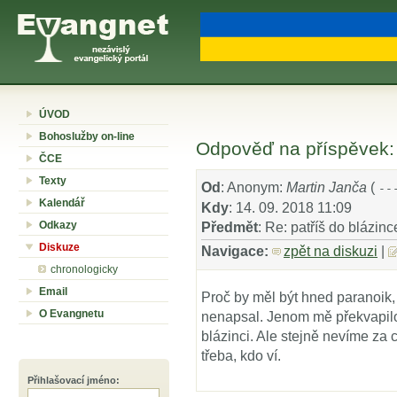
ÚVOD
Bohoslužby on-line
Odpověď na příspěvek: 
ČCE
Texty
Od
: Anonym:
Martin Janča
(
--
Kalendář
Kdy
: 14. 09. 2018 11:09
Odkazy
Předmět
: Re: patříš do blázinc
Diskuze
Navigace:
zpět na diskuzi
|
chronologicky
Email
Proč by měl být hned paranoik,
O Evangnetu
nenapsal. Jenom mě překvapilo 
blázinci. Ale stejně nevíme za 
třeba, kdo ví.
Přihlašovací jméno
: