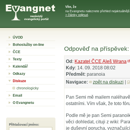
Víte, že
na Evangnetu naleznete přehled nejaktuálněj
> články odjinud
.
ÚVOD
Bohoslužby on-line
Odpověď na příspěvek:
ČCE
Texty
Od
:
Kazatel ČCE Aleš Wrana
Kalendář
Kdy
: 14. 09. 2018 08:02
Odkazy
Předmět
: paranoia
Diskuze
Navigace:
zpět na diskuzi
|
chronologicky
Email
Pan Semi mě mailem naléhavě 
O Evangnetu
ostatními. Vím však, že toto fó
Podle mě je pan Semi paranoik
věci dohledat, cituji z wiki: Par
Přihlašovací jméno
:
je duševní porucha, vyznačujíc