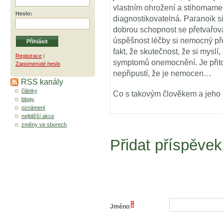
vlastním ohrožení a stihomame
Heslo
:
diagnostikovatelná. Paranoik si 
dobrou schopnost se přetvařovat
úspěšnost léčby si nemocný p
fakt, že skutečnost, že si myslí
Registrace
|
symptomů onemocnění. Je přito
Zapomenuté heslo
nepřipustí, že je nemocen…
RSS kanály
články
Co s takovým člověkem a jeho 
blogy
oznámení
nejbližší akce
změny ve sborech
Přidat příspěvek
*
Jméno
: