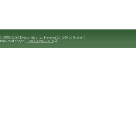
© 2001-2023 Evangnet, z. s., Návršní 18, 140 00 Praha 4
Bankovní spojení:
2300943966/2010