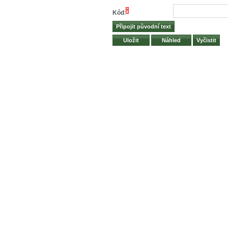
*
Kód
: