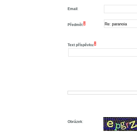
Email
:
*
Předmět
:
*
Text příspěvku
:
Obrázek
: