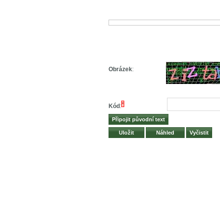
Obrázek
:
*
Kód
: