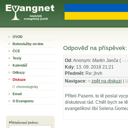
ÚVOD
Bohoslužby on-line
Odpověď na příspěvek: 
ČCE
Texty
Od
: Anonym:
Martin Janča
(
--
Kalendář
Kdy
: 13. 09. 2018 21:21
Odkazy
Předmět
: Re: jhvh
Diskuze
Navigace:
zpět na diskuzi
|
chronologicky
Email
Příteli Pasemi, to tě poslal vyc
O Evangnetu
diskutovat rád. Chtěl bych se tě
evangelíkovi líbí Selena Gome
Přihlašovací jméno
: