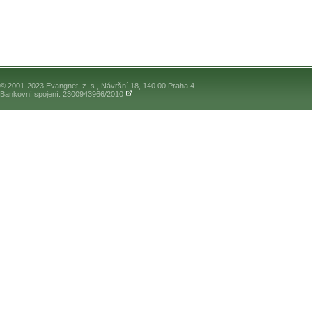
© 2001-2023 Evangnet, z. s., Návršní 18, 140 00 Praha 4
Bankovní spojení:
2300943966/2010