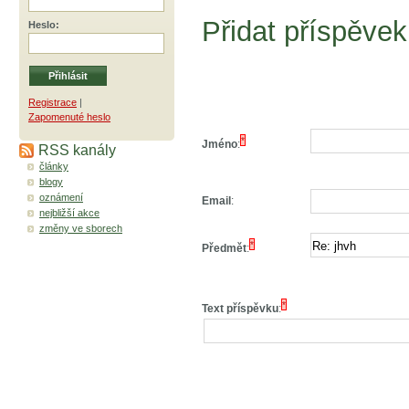
Přidat příspěvek
Heslo
:
Registrace
|
Zapomenuté heslo
*
Jméno
:
RSS kanály
články
blogy
oznámení
Email
:
nejbližší akce
změny ve sborech
*
Předmět
:
*
Text příspěvku
: