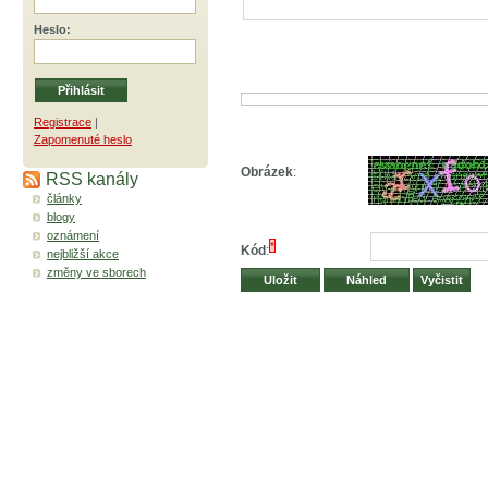
Heslo
:
Registrace
|
Zapomenuté heslo
Obrázek
:
RSS kanály
články
blogy
oznámení
*
Kód
:
nejbližší akce
změny ve sborech