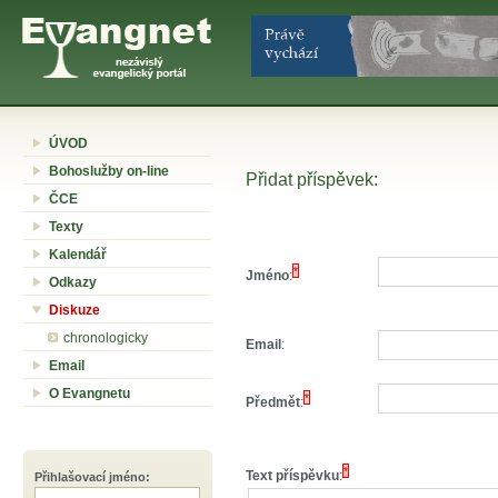
ÚVOD
Bohoslužby on-line
Přidat příspěvek:
ČCE
Texty
Kalendář
*
Jméno
:
Odkazy
Diskuze
chronologicky
Email
:
Email
O Evangnetu
*
Předmět
:
*
Text příspěvku
:
Přihlašovací jméno
: