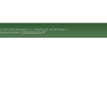
© 2001-2023 Evangnet, z. s., Návršní 18, 140 00 Praha 4
Bankovní spojení:
2300943966/2010