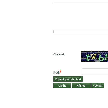
Obrázek
:
*
Kód
: