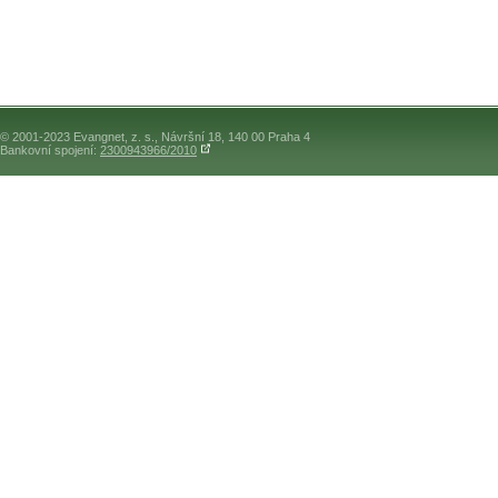
© 2001-2023 Evangnet, z. s., Návršní 18, 140 00 Praha 4
Bankovní spojení:
2300943966/2010