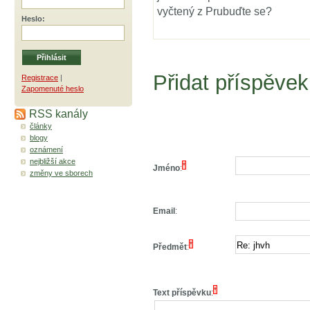
vyčtený z Prubuďte se?
Heslo
:
Přidat příspěvek
Registrace
|
Zapomenuté heslo
RSS kanály
články
blogy
oznámení
nejbližší akce
*
Jméno
:
změny ve sborech
Email
:
*
Předmět
:
*
Text příspěvku
: