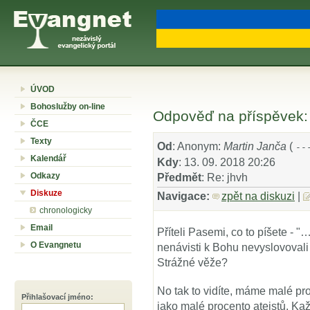
ÚVOD
Bohoslužby on-line
Odpověď na příspěvek: 
ČCE
Texty
Od
: Anonym:
Martin Janča
(
--
Kalendář
Kdy
: 13. 09. 2018 20:26
Odkazy
Předmět
: Re: jhvh
Diskuze
Navigace:
zpět na diskuzi
|
chronologicky
Email
Příteli Pasemi, co to píšete - "…
O Evangnetu
nenávisti k Bohu nevyslovovali 
Strážné věže?
No tak to vidíte, máme malé pro
Přihlašovací jméno
:
jako malé procento ateistů. Ka