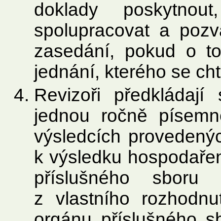
doklady poskytnou
spolupracovat a pozv
zasedání, pokud o t
jednání, kterého se chtě
Revizoři předkládaj
jednou ročně písemn
výsledcích provedenýc
k výsledku hospodařen
příslušného sboru
z vlastního rozhodn
orgánu příslušného sb