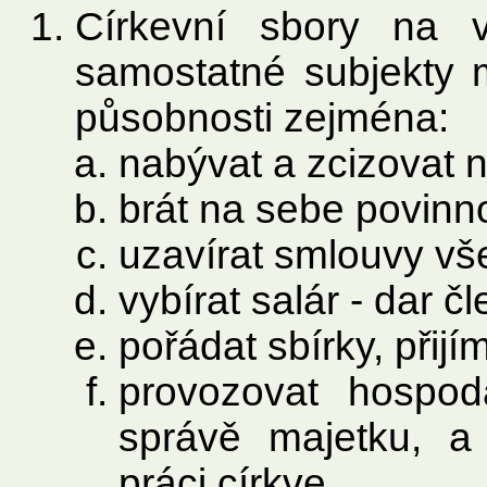
Církevní sbory na 
samostatné subjekty 
působnosti zejména:
nabývat a zcizovat 
brát na sebe povinno
uzavírat smlouvy vš
vybírat salár - dar č
pořádat sbírky, přijí
provozovat hospod
správě majetku, a 
práci církve.