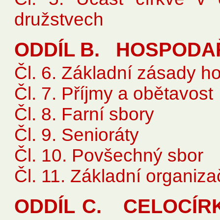
družstvech
ODDÍL B. HOSPODA
Čl. 6. Základní zásady h
Čl. 7. Příjmy a obětavost
Čl. 8. Farní sbory
Čl. 9. Senioráty
Čl. 10. Povšechný sbor
Čl. 11. Základní organi
ODDÍL C. CELOCÍR