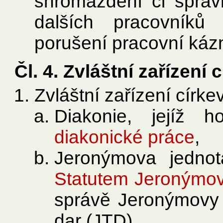
shromáždění či správ
dalších pracovníků
porušení pracovní káz
Čl. 4. Zvláštní zařízení 
Zvláštní zařízení círke
Diakonie, jejíž 
diakonické práce
,
Jeronýmova jednota
Statutem Jeronýmov
správě Jeronýmovy j
dar (JTD).