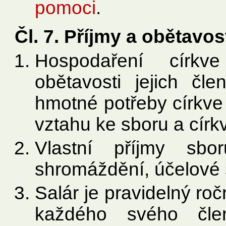
pomoci
.
Čl. 7. Příjmy a obětavos
Hospodaření církv
obětavosti jejich čl
hmotné potřeby církve 
vztahu ke sboru a církv
Vlastní příjmy sbo
shromáždění, účelové s
Salár je pravidelný roč
každého svého čle