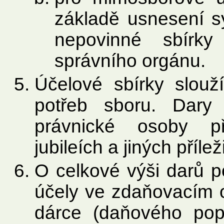
základě usnesení s
nepovinné sbírky
správního orgánu.
Účelové sbírky slouž
potřeb sboru. Dary 
právnické osoby př
jubileích a jiných přílež
O celkové výši darů p
účely ve zdaňovacím 
dárce (daňového popl