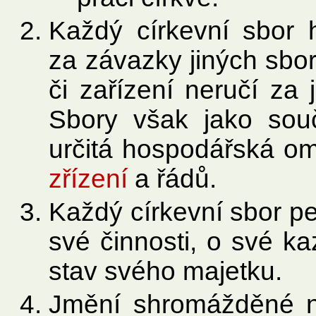
Každý církevní sbor 
za závazky jiných sborů
či zařízení neručí za
Sbory však jako souč
určitá hospodářská om
zřízení
a řádů.
Každý církevní sbor p
své činnosti, o své k
stav svého majetku.
Jmění shromážděné na