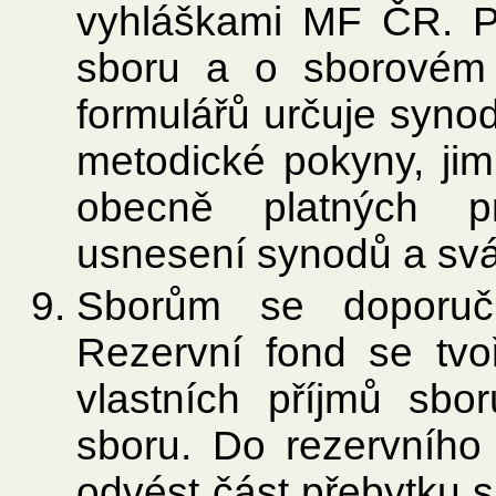
vyhláškami MF ČR. Pr
sboru a o sborovém
formulářů určuje syno
metodické pokyny, jim
obecně platných pr
usnesení synodů a svá
Sborům se doporuču
Rezervní fond se tv
vlastních příjmů sb
sboru. Do rezervního
odvést část přebytku 