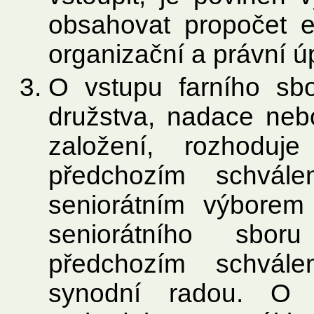
obsahovat propočet e
organizační a právní ú
O vstupu farního sbo
družstva, nadace nebo
založení, rozhoduj
předchozím schvále
seniorátním výborem
seniorátního sbo
předchozím schvále
synodní radou. O 