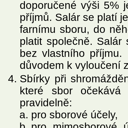
doporučené výši 5% je
příjmů. Salár se platí
farnímu sboru, do něh
platit společně. Salá
bez vlastního příjmu.
důvodem k vyloučení z
Sbírky při shromážděn
které sbor očekává
pravidelně:
pro sborové účely,
pro mimosborové ú