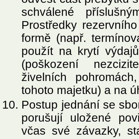
schválené příslušn
Prostředky rezervního
formě (např. termínov
použít na krytí výdaj
(poškození nezcizi
živelních pohromách
tohoto majetku) a na 
Postup jednání se sbo
porušují uložené pov
včas své závazky, st