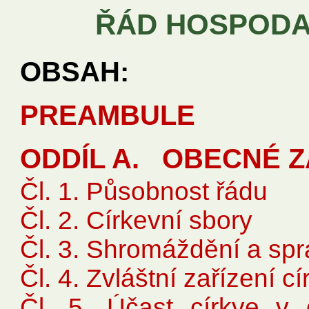
ŘÁD HOSPODA
OBSAH:
PREAMBULE
ODDÍL A. OBECNÉ Z
Čl. 1. Působnost řádu
Čl. 2. Církevní sbory
Čl. 3. Shromáždění a spr
Čl. 4. Zvláštní zařízení c
Čl. 5. Účast církve v