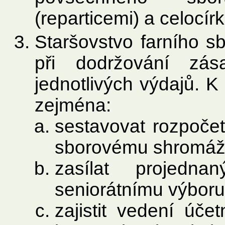
(reparticemi) a celocír
Staršovstvo farního s
při dodržování zás
jednotlivých výdajů. K
zejména:
sestavovat rozpočet
sborovému shromáž
zasílat projedn
seniorátnímu výboru
zajistit vedení účet