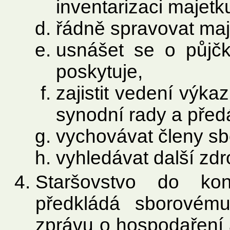
inventarizaci majetk
řádně spravovat maj
usnášet se o půjčk
poskytuje,
zajistit vedení výka
synodní rady a před
vychovávat členy sb
vyhledávat další zdr
Staršovstvo do ko
předkládá sborovém
zprávu o hospodaření 