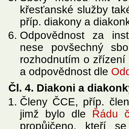
křesťanské služby tak
příp. diakony a diakonk
Odpovědnost za insti
nese povšechný sbor
rozhodnutím o zřízení 
a odpovědnost dle
Oddí
Čl. 4. Diakoni a diakon
Členy ČCE, příp. člen
jimž bylo dle
Řádu č
propůjčeno, kteří s