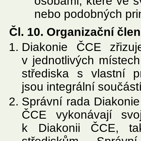
osobami, které ve s
nebo podobných pri
Čl. 10. Organizační čle
Diakonie ČCE zřizuj
v jednotlivých místec
střediska s vlastní p
jsou integrální součás
Správní rada Diakonie
ČCE vykonávají svo
k Diakonii ČCE, ta