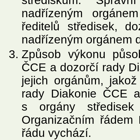
střediskům. Správ
nadřízeným orgánem
ředitelů středisek, 
nadřízeným orgánem do
Způsob výkonu působ
ČCE a dozorčí rady Di
jejich orgánům, jakož
rady Diakonie ČCE a
s orgány středise
Organizačním řádem D
řádu vychází.