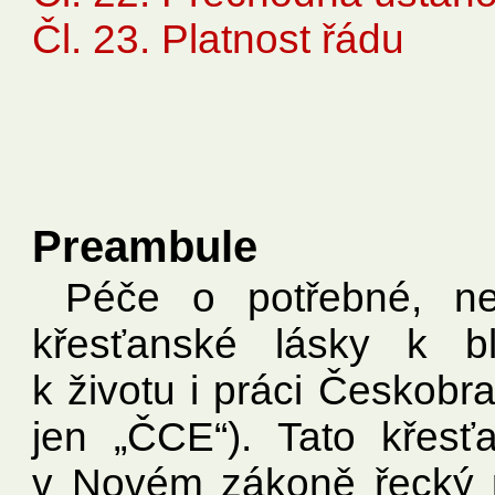
Čl. 23. Platnost řádu
Preambule
Péče o potřebné, n
křesťanské lásky k bl
k životu i práci Českobr
jen „ČCE“). Tato křes
v Novém zákoně řecký p