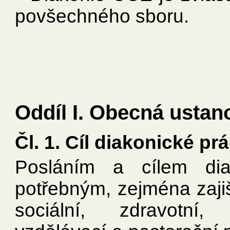
povšechného sboru.
Oddíl I. Obecná ustan
Čl. 1. Cíl diakonické pr
Posláním a cílem di
potřebným, zejména zajiš
sociální, zdravotní