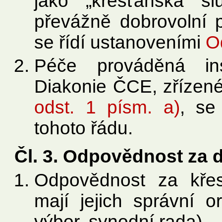
jako „křesťanská slu
převážně dobrovolní p
se řídí ustanoveními
Od
Péče prováděná inst
Diakonie ČCE, zřízen
odst. 1 písm. a)
, se
tohoto řádu.
Čl. 3. Odpovědnost za 
Odpovědnost za kře
mají jejich správní o
výbor, synodní rada).