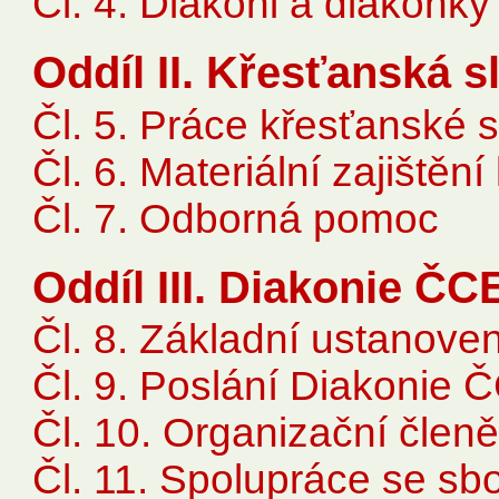
Čl. 4. Diakoni a diakonky
Oddíl II. Křesťanská s
Čl. 5. Práce křesťanské 
Čl. 6. Materiální zajištěn
Čl. 7. Odborná pomoc
Oddíl III. Diakonie ČC
Čl. 8. Základní ustanoven
Čl. 9. Poslání Diakonie 
Čl. 10. Organizační člen
Čl. 11. Spolupráce se s