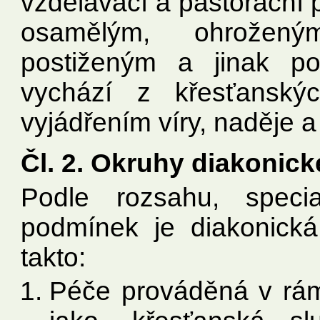
vzdělávací a pastorační 
osamělým, ohrožený
postiženým a jinak po
vychází z křesťanský
vyjádřením víry, naděje a
Čl. 2. Okruhy diakonic
Podle rozsahu, specia
podmínek je diakonick
takto:
Péče prováděná v rá