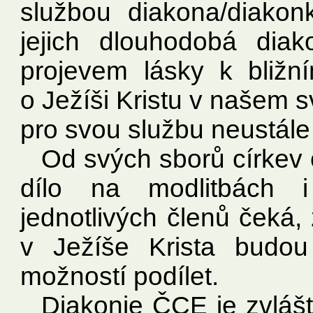
službou diakona/diako
jejich dlouhodobá diak
projevem lásky k bližn
o Ježíši Kristu v našem 
pro svou službu neustál
Od svých sborů církev
dílo na modlitbách i
jednotlivých členů čeká,
v Ježíše Krista budo
možností podílet.
Diakonie ČCE je zvlášt