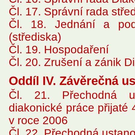
Čl. 17. Správní rada stř
Čl. 18. Jednání a po
(střediska)
Čl. 19. Hospodaření
Čl. 20. Zrušení a zánik D
Oddíl IV. Závěrečná u
Čl. 21. Přechodná u
diakonické práce přijat
v roce 2006
Čl. 22. Přechodná ustan