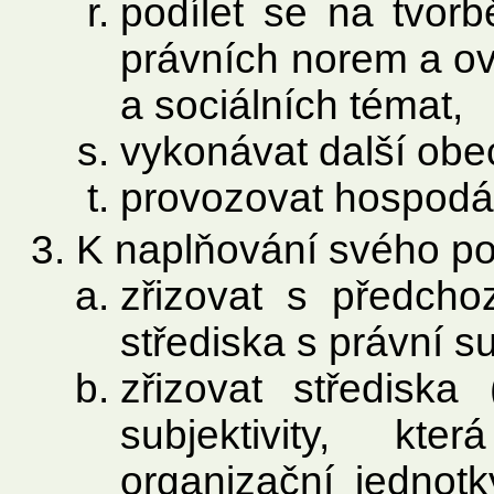
podílet se na tvor
právních norem a ov
a sociálních témat,
vykonávat další obe
provozovat hospodář
K naplňování svého p
zřizovat s předch
střediska s právní su
zřizovat střediska
subjektivity, kt
organizační jednotky