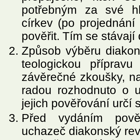
potřebným za své hl
církev (po projednání 
pověřit. Tím se stávaj
Způsob výběru diakonů
teologickou přípravu
závěrečné zkoušky, na
radou rozhodnuto o u
jejich pověřování určí 
Před vydáním pověř
uchazeč diakonský rev