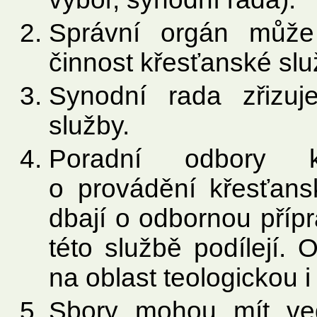
Správní orgán může 
činnost křesťanské slu
Synodní rada zřizuj
služby.
Poradní odbory k
o provádění křesťans
dbají o odbornou přípra
této službě podílejí.
na oblast teologickou i
Sbory mohou mít ved