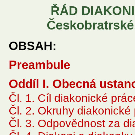
ŘÁD DIAKON
Českobratrské
OBSAH:
Preambule
Oddíl I. Obecná ustan
Čl. 1. Cíl diakonické prác
Čl. 2. Okruhy diakonick
Čl. 3. Odpovědnost za di