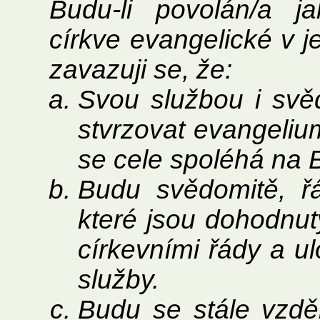
Budu­-li povolán/a j
církve evangelické v je
zavazuji se, že:
Svou službou i svě
stvrzovat evangelium
se cele spoléhá na B
Budu svědomitě, řá
které jsou dohodnuty
církevními řády a 
služby.
Budu se stále vzdě