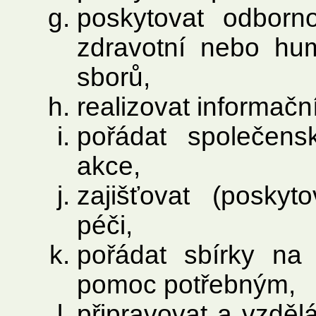
poskytovat odborno
zdravotní nebo hum
sborů,
realizovat informač
pořádat společensk
akce,
zajišťovat (poskyt
péči,
pořádat sbírky na 
pomoc potřebným,
připravovat a vzdělá