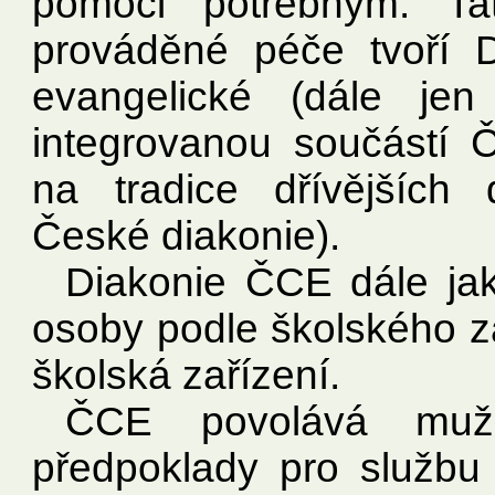
pomoci potřebným. Tato
prováděné péče tvoří D
evangelické (dále jen
integrovanou součástí
na tradice dřívějších 
České diakonie).
Diakonie ČCE dále jako
osoby podle školského zá
školská zařízení.
ČCE povolává muže
předpoklady pro službu 