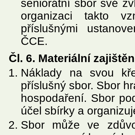
seniorátní sbor své zvl
organizaci takto vz
příslušnými ustanove
ČCE.
Čl. 6. Materiální zajišt
Náklady na svou kře
příslušný sbor. Sbor h
hospodaření. Sbor pod
účel sbírky a organizuj
Sbor může ve zdůvo