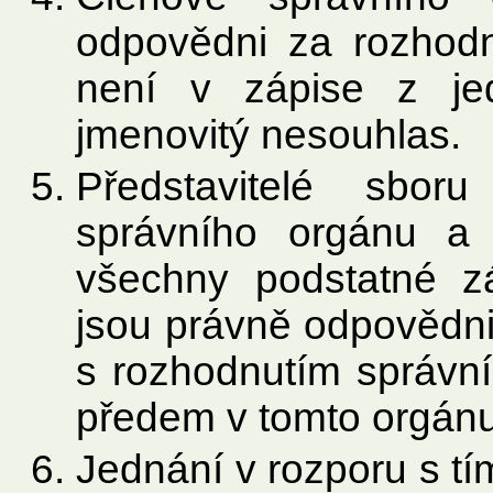
odpovědni za rozhodn
není v zápise z je
jmenovitý nesouhlas.
Představitelé sbor
správního orgánu a 
všechny podstatné zál
jsou právně odpovědni 
s rozhodnutím správní
předem v tomto orgánu
Jednání v rozporu s t