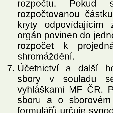
rozpočtu. Pokud s
rozpočtovanou částk
kryty odpovídajícím 
orgán povinen do jedn
rozpočet k projedn
shromáždění.
Účetnictví a další 
sbory v souladu s
vyhláškami MF ČR. Pr
sboru a o sborovém
formulářů určuje syno