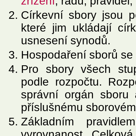
zřízení
, řádů, pravidel
Církevní sbory jsou p
které jim ukládají cír
usnesení synodů.
Hospodaření sborů se dá
Pro sbory všech stu
podle rozpočtu. Rozp
správní orgán sboru 
příslušnému sborovém
Základním pravidle
vyrovnanost. Celková