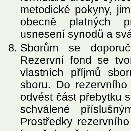
metodické pokyny, jim
obecně platných pr
usnesení synodů a svá
Sborům se doporuču
Rezervní fond se tv
vlastních příjmů sb
sboru. Do rezervního
odvést část přebytku 
schválené příslušn
Prostředky rezervního