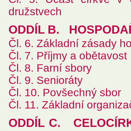
družstvech
ODDÍL B. HOSPODA
Čl. 6. Základní zásady h
Čl. 7. Příjmy a obětavost
Čl. 8. Farní sbory
Čl. 9. Senioráty
Čl. 10. Povšechný sbor
Čl. 11. Základní organi
ODDÍL C. CELOCÍR