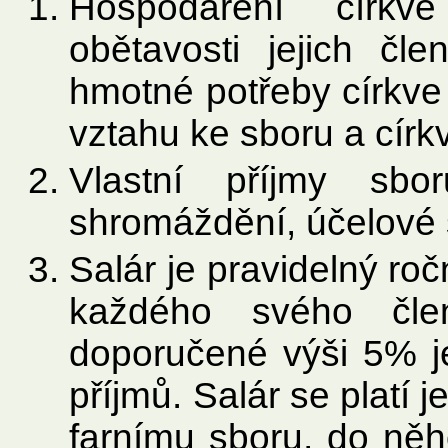
Hospodaření církv
obětavosti jejich čl
hmotné potřeby církve 
vztahu ke sboru a církv
Vlastní příjmy sbo
shromáždění, účelové s
Salár je pravidelný roč
každého svého čle
doporučené výši 5% je
příjmů. Salár se platí
farnímu sboru, do něh