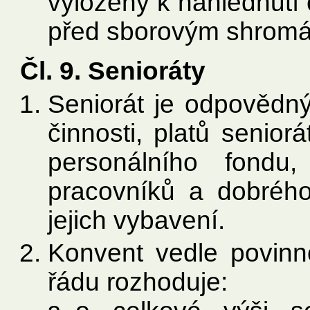
vyloženy k nahlédnutí
před sborovým shromáž
Čl. 9. Senioráty
Seniorát je odpovědn
činnosti, platů senior
personálního fondu,
pracovníků a dobrého
jejich vybavení.
Konvent vedle povin
řádu rozhoduje: