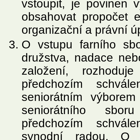
vstoupit, je povinen 
obsahovat propočet e
organizační a právní ú
O vstupu farního sbo
družstva, nadace nebo
založení, rozhoduj
předchozím schvále
seniorátním výborem
seniorátního sbo
předchozím schvále
synodní radou. O 