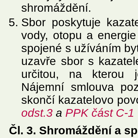
shromáždění.
Sbor poskytuje kazate
vody, otopu a energie 
spojené s užíváním by
uzavře sbor s kazate
určitou, na kterou 
Nájemní smlouva pozb
skončí kazatelovo povo
odst.3
a
PPK část C-1
Čl. 3. Shromáždění a s