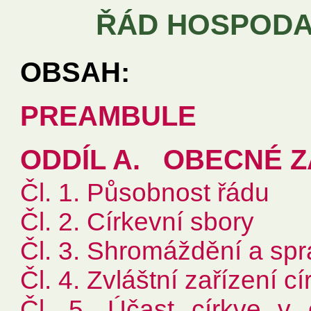
ŘÁD HOSPODA
OBSAH:
PREAMBULE
ODDÍL A. OBECNÉ Z
Čl. 1. Působnost řádu
Čl. 2. Církevní sbory
Čl. 3. Shromáždění a spr
Čl. 4. Zvláštní zařízení c
Čl. 5. Účast církve v