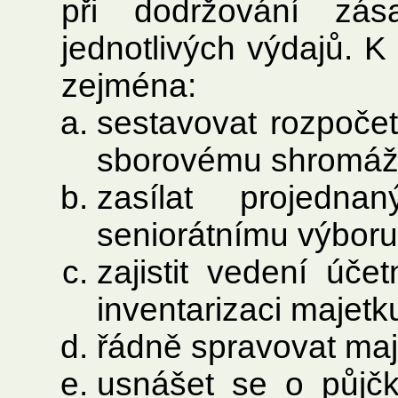
při dodržování zás
jednotlivých výdajů. K
zejména:
sestavovat rozpočet
sborovému shromáž
zasílat projedn
seniorátnímu výboru
zajistit vedení účet
inventarizaci majetk
řádně spravovat maj
usnášet se o půjčk