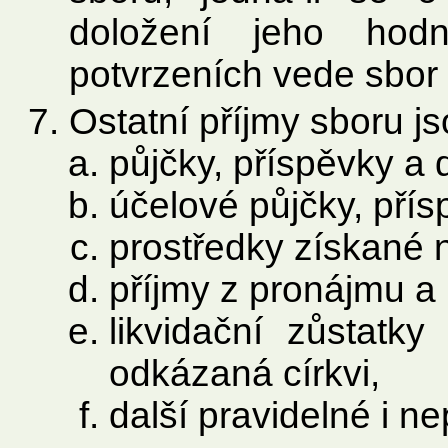
doložení jeho hod
potvrzeních vede sbor
Ostatní příjmy sboru j
půjčky, příspěvky a 
účelové půjčky, přís
prostředky získané 
příjmy z pronájmu a
likvidační zůstatk
odkázaná církvi,
další pravidelné i ne