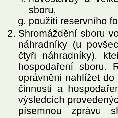
sboru,
použití reservního f
Shromáždění sboru vol
náhradníky (u povšec
čtyři náhradníky), kte
hospodaření sboru. Re
oprávněni nahlížet do 
činnosti a hospodaře
výsledcích provedenýc
písemnou zprávu sh