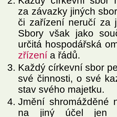
Každý církevní sbor 
za závazky jiných sborů
či zařízení neručí za
Sbory však jako souč
určitá hospodářská om
zřízení
a řádů.
Každý církevní sbor p
své činnosti, o své k
stav svého majetku.
Jmění shromážděné na
na jiný účel jen 