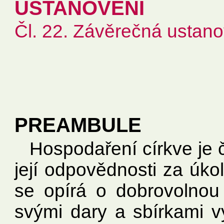
USTANOVENÍ
Čl. 22. Závěrečná ustan
PREAMBULE
Hospodaření církve je č
její odpovědnosti za úko
se opírá o dobrovolnou 
svými dary a sbírkami vy