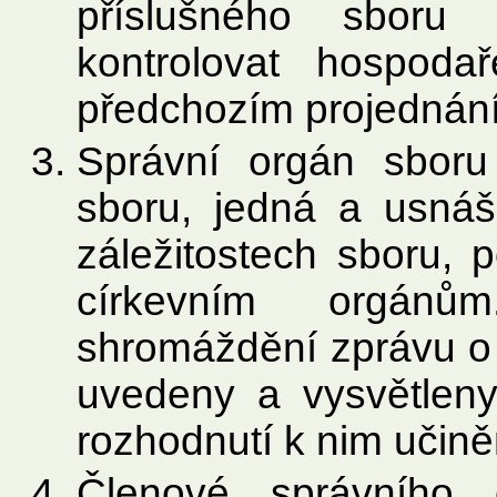
příslušného sboru
kontrolovat hospoda
předchozím projednání 
Správní orgán sboru
sboru, jedná a usná
záležitostech sboru, 
církevním orgánů
shromáždění zprávu o 
uvedeny a vysvětleny
rozhodnutí k nim učině
Členové správního 