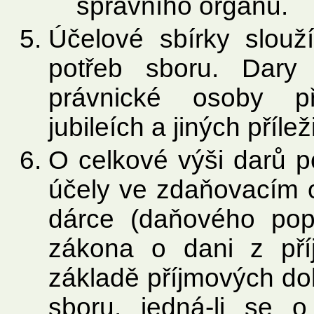
správního orgánu.
Účelové sbírky slouž
potřeb sboru. Dary 
právnické osoby př
jubileích a jiných přílež
O celkové výši darů p
účely ve zdaňovacím 
dárce (daňového popl
zákona o dani z pří
základě příjmových do
sboru, jedná-li se 