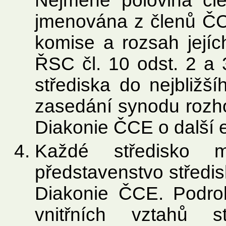
Nejméně polovina čl
jmenována z členů ČC
komise a rozsah jejíc
ŘSC čl. 10 odst. 2 a 
střediska do nejbližš
zasedání synodu rozh
Diakonie ČCE o další e
Každé středisko m
představenstvo středi
Diakonie ČCE. Podrob
vnitřních vztahů s