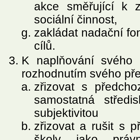
akce směřující k z
sociální činnost,
zakládat nadační f
cílů.
K naplňování svého
rozhodnutím svého př
zřizovat s předc
samostatná střed
subjektivitou
zřizovat a rušit s
školy jako práv