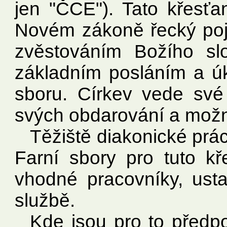
jen "ČCE"). Tato křesť
Novém zákoně řecký poje
zvěstováním Božího sl
základním posláním a úk
sboru. Církev vede své
svých obdarování a možnos
Těžiště diakonické prác
Farní sbory pro tuto kř
vhodné pracovníky, usta
službě.
Kde jsou pro to předpo