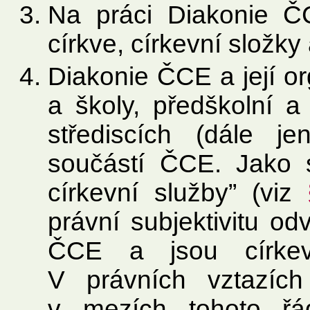
Na práci Diakonie Č
církve, církevní složky 
Diakonie ČCE a její or
a školy, předškolní a
střediscích (dále je
součástí ČCE. Jako s
církevní služby” (viz
právní subjektivitu od
ČCE a jsou církevn
V právních vztazíc
v mezích tohoto ř