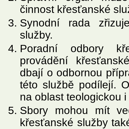
činnost křesťanské slu
Synodní rada zřizuj
služby.
Poradní odbory kř
provádění křesťansk
dbají o odbornou přípra
této službě podílejí.
na oblast teologickou i
Sbory mohou mít ved
křesťanské služby tak