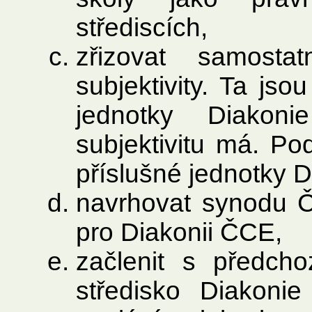
střediscích,
zřizovat samosta
subjektivity. Ta jso
jednotky Diakon
subjektivitu má. P
příslušné jednotky 
navrhovat synodu Č
pro Diakonii ČCE,
začlenit s předch
středisko Diakon