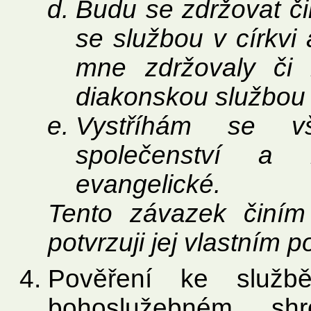
Budu se zdržovat či
se službou v církvi 
mne zdržovaly či r
diakonskou službou
Vystříhám se v
společenství a 
evangelické.
Tento závazek činí
potvrzuji jej vlastním 
Pověření ke služb
bohoslužebném shr