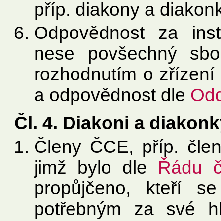
příp. diakony a diakonk
Odpovědnost za insti
nese povšechný sbor
rozhodnutím o zřízení 
a odpovědnost dle
Oddí
Čl. 4. Diakoni a diakon
Členy ČCE, příp. člen
jimž bylo dle
Řádu č
propůjčeno, kteří s
potřebným za své hl