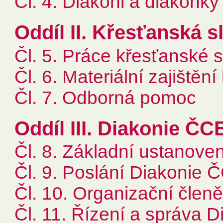
Čl. 4. Diakoni a diakonky
Oddíl II. Křesťanská s
Čl. 5. Práce křesťanské 
Čl. 6. Materiální zajištěn
Čl. 7. Odborná pomoc
Oddíl III. Diakonie ČC
Čl. 8. Základní ustanoven
Čl. 9. Poslání Diakonie 
Čl. 10. Organizační člen
Čl. 11. Řízení a správa 