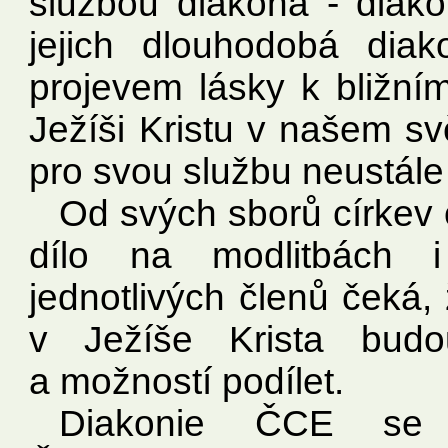
službou diakona - diak
jejich dlouhodobá diak
projevem lásky k bližní
Ježíši Kristu v našem sv
pro svou službu neustál
Od svých sborů církev
dílo na modlitbách i
jednotlivých členů čeká,
v Ježíše Krista bud
a možností podílet.
Diakonie ČCE se 