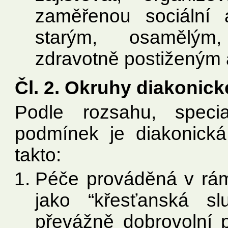
zaměřenou sociální 
starým, osamělým
zdravotně postiženým 
Čl. 2. Okruhy diakonic
Podle rozsahu, specia
podmínek je diakonick
takto:
Péče prováděná v rá
jako “křesťanská slu
převážně dobrovolní p