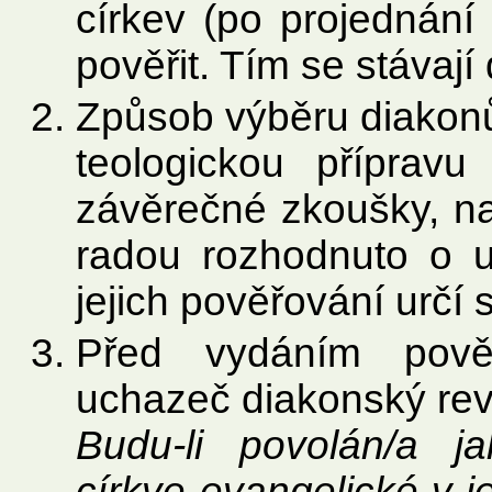
církev (po projednání 
pověřit. Tím se stávaj
Způsob výběru diakonů
teologickou přípravu
závěrečné zkoušky, na
radou rozhodnuto o u
jejich pověřování určí 
Před vydáním pověř
uchazeč diakonský reve
Budu-li povolán/a j
církve evangelické v je