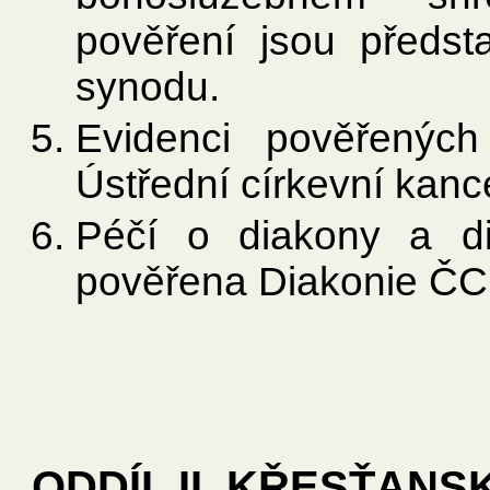
pověření jsou předsta
synodu.
Evidenci pověřenýc
Ústřední církevní kance
Péčí o diakony a di
pověřena Diakonie ČC
ODDÍL II. KŘESŤAN