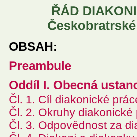
ŘÁD DIAKON
Českobratrské
OBSAH:
Preambule
Oddíl I. Obecná ustan
Čl. 1. Cíl diakonické prác
Čl. 2. Okruhy diakonick
Čl. 3. Odpovědnost za di