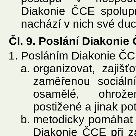
Diakonie ČCE spolup
nachází v nich své du
Čl. 9. Poslání Diakonie
Posláním Diakonie ČC
organizovat, zajiš
zaměřenou sociální
osamělé, ohrož
postižené a jinak pot
metodicky pomáhat 
Diakonie ČCE při za