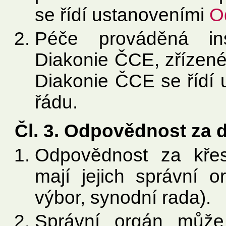
se řídí ustanoveními
Od
Péče prováděná inst
Diakonie ČCE, zřízen
Diakonie ČCE se řídí
řádu.
Čl. 3. Odpovědnost za 
Odpovědnost za kře
mají jejich správní o
výbor, synodní rada).
Správní orgán může 