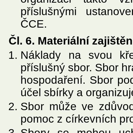
příslušnými ustanove
ČCE.
Čl. 6. Materiální zajišt
Náklady na svou kře
příslušný sbor. Sbor h
hospodaření. Sbor pod
účel sbírky a organizuj
Sbor může ve zdůvod
pomoc z církevních pr
Sbory se mohou uch