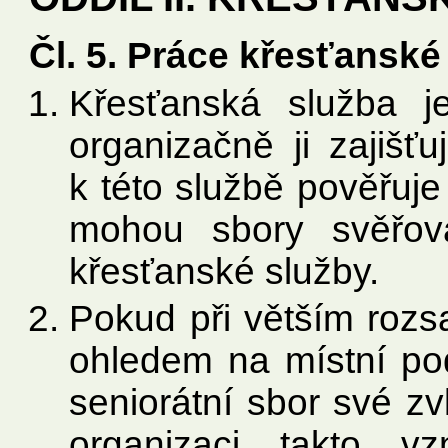
Čl. 5. Práce křesťanské
Křesťanská služba j
organizačně ji zajišť
k této službě pověřuje
mohou sbory svěřov
křesťanské služby.
Pokud při větším rozs
ohledem na místní pod
seniorátní sbor své zvl
organizaci takto vz