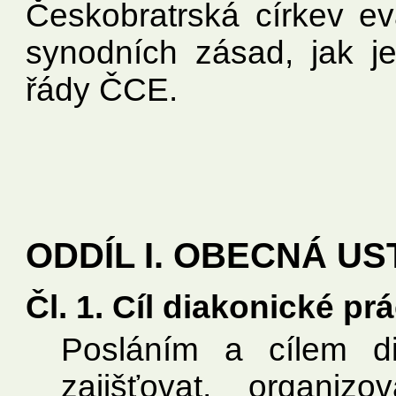
Českobratrská církev ev
synodních zásad, jak je
řády ČCE.
ODDÍL I. OBECNÁ U
Čl. 1. Cíl diakonické pr
Posláním a cílem d
zajišťovat, organiz