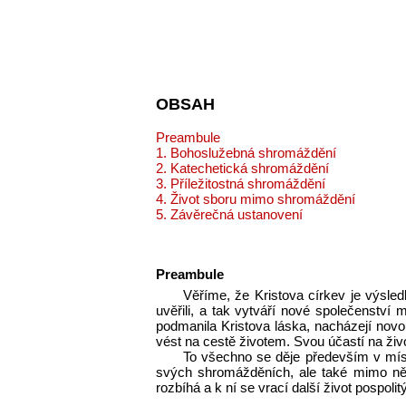
OBSAH
Preambule
1. Bohoslužebná shromáždění
2. Katechetická shromáždění
3. Příležitostná shromáždění
4. Život sboru mimo shromáždění
5. Závěrečná ustanovení
Preambule
Věříme, že Kristova církev je výsled
uvěřili, a tak vytváří nové společenství m
podmanila Kristova láska, nacházejí novou
vést na cestě životem. Svou účastí na živo
To všechno se děje především v míst
svých shromážděních, ale také mimo ně.
rozbíhá a k ní se vrací další život pospolitý 