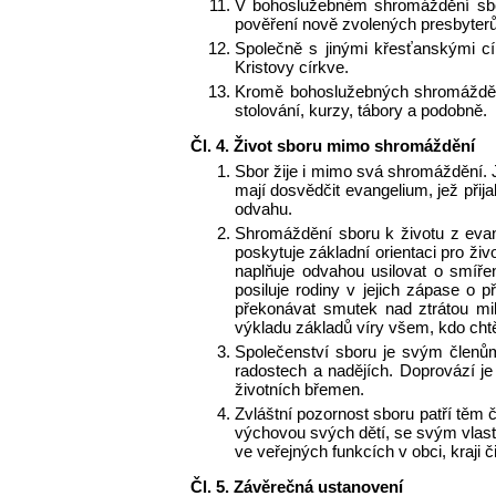
V bohoslužebném shromáždění sboru
pověření nově zvolených presbyterů
Společně s jinými křesťanskými cír
Kristovy církve.
Kromě bohoslužebných shromáždění 
stolování, kurzy, tábory a podobně.
Čl. 4. Život sboru mimo shromáždění
Sbor žije i mimo svá shromáždění. J
mají dosvědčit evangelium, jež přijal
odvahu.
Shromáždění sboru k životu z evan
poskytuje základní orientaci pro ži
naplňuje odvahou usilovat o smíře
posiluje rodiny v jejich zápase o
překonávat smutek nad ztrátou mi
výkladu základů víry všem, kdo chtě
Společenství sboru je svým členům
radostech a nadějích. Doprovází j
životních břemen.
Zvláštní pozornost sboru patří těm č
výchovou svých dětí, se svým vlastn
ve veřejných funkcích v obci, kraji či
Čl. 5. Závěrečná ustanovení