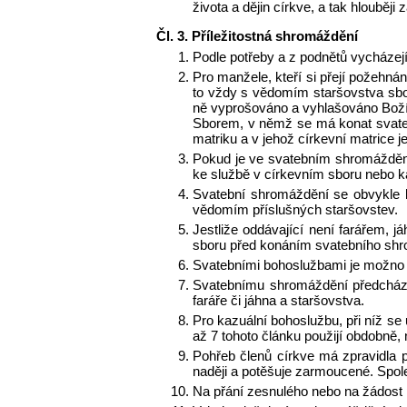
života a dějin církve, a tak hlouběji
Čl. 3. Příležitostná shromáždění
Podle potřeby a z podnětů vycházejíc
Pro manžele, kteří si přejí požehná
to vždy s vědomím staršovstva sbo
ně vyprošováno a vyhlašováno Boží
Sborem, v němž se má konat svatebn
matriku a v jehož církevní matrice 
Pokud je ve svatebním shromážděn
ke službě v církevním sboru nebo ka
Svatební shromáždění se obvykle 
vědomím příslušných staršovstev.
Jestliže oddávající není farářem, 
sboru před konáním svatebního shro
Svatebními bohoslužbami je možno p
Svatebnímu shromáždění předchází p
faráře či jáhna a staršovstva.
Pro kazuální bohoslužbu, při níž se
až 7 tohoto článku použijí obdobně, 
Pohřeb členů církve má zpravidla 
naději a potěšuje zarmoucené. Spole
Na přání zesnulého nebo na žádost p