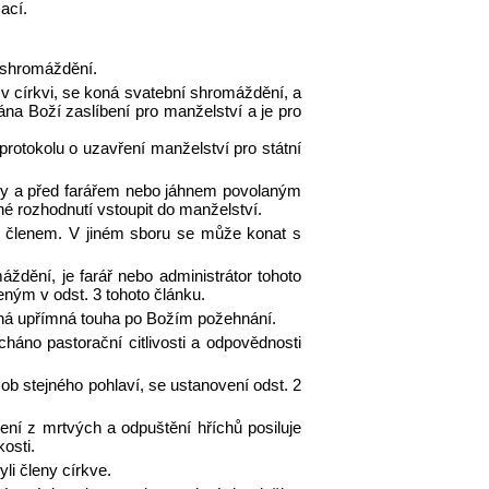
mací.
á shromáždění.
 v církvi, se koná svatební shromáždění, a
a Boží zaslíbení pro manželství a je pro
otokolu o uzavření manželství pro státní
ky a před farářem nebo jáhnem povolaným
é rozhodnutí vstoupit do manželství.
h členem. V jiném sboru se může konat s
ždění, je farář nebo administrátor tohoto
ným v odst. 3 tohoto článku.
elná upřímná touha po Božím požehnání.
háno pastorační citlivosti a odpovědnosti
ob stejného pohlaví, se ustanovení odst. 2
ní z mrtvých a odpuštění hříchů posiluje
osti.
li členy církve.