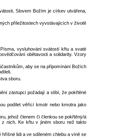
átosti. Slovem Božím je církev utvářena,
ných příležitostech vyvstávajících v životě
ísma, vysluhování svátostí křtu a svaté
osvědčování obětavosti a solidarity. Vzory
častníkům, aby se na připomínání Božích
íleli.
stva sboru.
ění zástupci požádají a slíbí, že pokřtěné
ou podílet věřící kmotr nebo kmotra jako
u, jehož členem či členkou se pokřtěný/á
 z nich. Ke křtu v jiném sboru než takto
 hříšné lidi a ve sdíleném chlebu a víně se