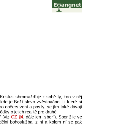
 Kristus shromažďuje k sobě ty, kdo v něj
 kde je Boží slovo zvěstováno, ti, které si
o občerstvení a posily, se jím také dávají
dky o jejich realitě pro druhé.
“ (viz
CZ §4
, dále jen „sbor“). Sbor žije ve
ělní bohoslužba; z ní a kolem ní se pak