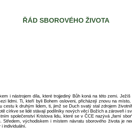
ŘÁD SBOROVÉHO ŽIVOTA
kem i nástrojem díla, které trojjediný Bůh koná na této zemi. Ježíš
ezi lidmi. Ti, kteří byli Bohem osloveni, přicházejí znovu na místo,
 cestu k druhým lidem, ti, jimž se Duch svatý stal zdrojem životníh
tě církve se lidé stávají podílníky nových věcí Božích a zároveň i svě
ním společenství Kristova lidu, které se v ČCE nazývá „farní sbor
 Středem, východiskem i místem návratu sborového života je ned
i individuální.