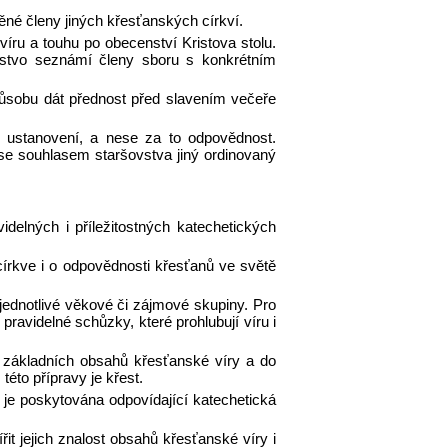
těné členy jiných křesťanských církví.
víru a touhu po obecenství Kristova stolu.
ovstvo seznámí členy sboru s konkrétním
sobu dát přednost před slavením večeře
 ustanovení, a nese za to odpovědnost.
se souhlasem staršovstva jiný ordinovaný
idelných i příležitostných katechetických
církve i o odpovědnosti křesťanů ve světě
ednotlivé věkové či zájmové skupiny. Pro
ravidelné schůzky, které prohlubují víru i
do základních obsahů křesťanské víry a do
této přípravy je křest.
e, je poskytována odpovídající katechetická
 jejich znalost obsahů křesťanské víry i