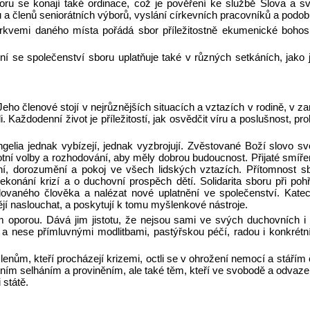
 se konají také ordinace, což je pověření ke službě Slova a svát
 a členů seniorátních výborů, vyslání církevních pracovníků a podob
kvemi daného místa pořádá sbor příležitostně ekumenické bohoslužb
se společenství sboru uplatňuje také v různých setkáních, jako 
eho členové stojí v nejrůznějších situacích a vztazích v rodině, v za
i. Každodenní život je příležitostí, jak osvědčit víru a poslušnost, pro
gelia jednak vybízejí, jednak vyzbrojují. Zvěstované Boží slovo s
votní volby a rozhodování, aby měly dobrou budoucnost. Přijaté smíře
ní, dorozumění a pokoj ve všech lidských vztazích. Přítomnost s
 překonání krizí a o duchovní prospěch dětí. Solidarita sboru při
lovaného člověka a nalézat nové uplatnění ve společenství. Kate
jí naslouchat, a poskytují k tomu myšlenkové nástroje.
 oporou. Dává jim jistotu, že nejsou sami ve svých duchovních i
e a nese přímluvnými modlitbami, pastýřskou péčí, radou i konkré
lenům, kteří procházejí krizemi, octli se v ohrožení nemocí a stářím
ím selháním a proviněním, ale také těm, kteří ve svobodě a odvaze v
 státě.