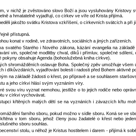
, v nichž je zvěstováno slovo Boží a jsou vysluhovány Kristovy sv
lně a hmatatelně vyjadřují, co církev ve víře od Krista přijímá.
ěli jakožto svátku Kristova vzkříšení, o církevních svátcích a při ji
ejně přístupná.
ou konat v rodině, ve zdravotních, sociálních a jiných zařízeních.
 svatého Starého i Nového zákona, kázání evangelia na základě P
ání vin, společné modlitby chval, díků i přímluv, společné sdílení, 
é pokyny obsahuje Agenda (bohoslužebná kniha církve).
ých shromážděních oslavuje Boha. Společný zpěv umožňuje všem ú
h i díkůvzdáních, vyjadřování bolesti i radosti před Bohem aktivně pod
ěným na základě žádosti o křest, po přípravě a se souhlasem staršov
stu a jeho církvi hlásí svým vyznáním víry.
ré svou víru vyznat nemohou, jestliže o to jejich rodiče nebo oprávn
tu v církvi vychovávat.
ástupci křtěných malých dětí se na vyznáních i závazcích křtu moh
máždění farního sboru, pokud možno v sídle sboru. Koná se ve sbor
křtěna v tom sboru, jehož členy jsou žadatelé o křest nebo jeden
íslušného sboru souhlas.
ecenství stolu, u něhož je Kristus hostitelem i darem - přijímá k sobě