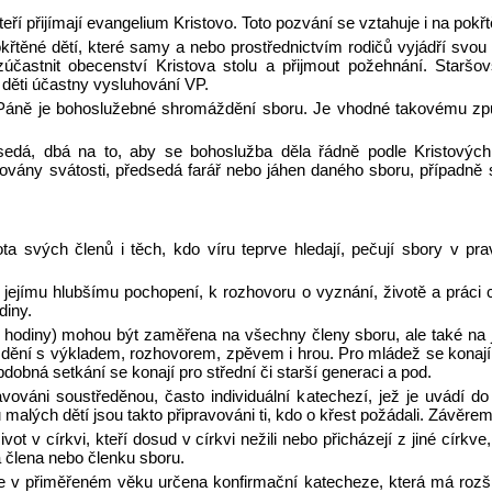
teří přijímají evangelium Kristovo. Toto pozvání se vztahuje i na pokř
řtěné dětí, které samy a nebo prostřednictvím rodičů vyjádří svou 
účastnit obecenství Kristova stolu a přijmout požehnání. Starš
děti účastny vysluhování VP.
áně je bohoslužebné shromáždění sboru. Je vhodné takovému způ
sedá, dbá na to, aby se bohoslužba děla řádně podle Kristových
ovány svátosti, předsedá farář nebo jáhen daného sboru, případně 
a svých členů i těch, kdo víru teprve hledají, pečují sbory v prav
 jejímu hlubšímu pochopení, k rozhovoru o vyznání, životě a práci 
diny.
 hodiny) mohou být zaměřena na všechny členy sboru, ale také na j
dění s výkladem, rozhovorem, zpěvem i hrou. Pro mládež se konají p
obná setkání se konají pro střední či starší generaci a pod.
ravováni soustředěnou, často individuální katechezí, jež je uvádí 
 malých dětí jsou takto připravováni ti, kdo o křest požádali. Závěrem 
t v církvi, kteří dosud v církvi nežili nebo přicházejí z jiné církv
za člena nebo členku sboru.
v přiměřeném věku určena konfirmační katecheze, která má rozšířit