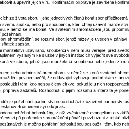
 zakotvit a upevnit jejich víru. Konfirmační příprava je završena konfir
ích ze života sboru i jeho jednotlivých členů koná sbor příležitostn
ní svému sňatku, nebo pro snoubence, kteří chtějí uzavřít manželství
ru, v němž se má konat. Ve svatebním shromáždění jsou připomínán
 požehnání.
í shromáždění, se rozumí sbor, jehož název je uveden v záhlaví pr
je sňatek zapsán.
í manželství uzavíráno, snoubenci v něm musí veřejně, před svěd
planem vyslaným ke službě v jiných institucích vyjádřit své svobodn
koná ve sboru, jehož jsou manželé či snoubenci nebo jeden z nic
jáhnem nebo administrátorem sboru, v němž se koná svatební shromá
máždění povinen ověřit, že oddávající vyhovuje podmínkám stanove
osloužit i těm, kdo nejsou členy církve, pokud je u nich rozpoznat
říprava žadatelů. Rozhodnutí o jejím rozsahu a intenzitě je ponec
 uděluje požehnání partnerství nebo dochází k uzavření partnerství os
nestanoví-li usnesení synodu jinak.
podobu pohřební bohoslužby, v níž zvěstované evangelium o vzkříše
čenství při pohřebním shromáždění přináší povzbuzení z lidské blízk
ozůstalých je možno pohřební bohoslužbou posloužit i těm, kdo neby