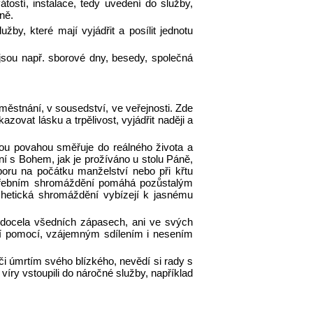
ostí, instalace, tedy uvedení do služby,
ně.
y, které mají vyjádřit a posílit jednotu
jsou např. sborové dny, besedy, společná
městnání, v sousedství, ve veřejnosti. Zde
kazovat lásku a trpělivost, vyjádřit naději a
vou povahou směřuje do reálného života a
ní s Bohem, jak je prožíváno u stolu Páně,
boru na počátku manželství nebo při křtu
 pohřebním shromáždění pomáhá pozůstalým
chetická shromáždění vybízejí k jasnému
 docela všedních zápasech, ani ve svých
tní pomocí, vzájemným sdílením i nesením
 či úmrtím svého blízkého, nevědí si rady s
íry vstoupili do náročné služby, například