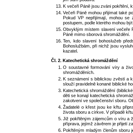
K večeři Páně jsou zváni pokřtění, k
Večeři Páně mohou přijímat také pok
Pokud VP nepřijímají, mohou se z
postupem, podle kterého mohou být 
Obvyklým místem slavení večeře P
Páně mimo sborová shromáždění.
Ten, kdo slavení bohoslužeb před
Bohoslužbám, při nichž jsou vysluh
kazatel.
Čl. 2. Katechetická shromáždění
O soustavné formování víry a život
shromážděních.
K seznámení s biblickou zvěstí a k
slouží pravidelně konané biblické ho
Katechetická shromáždění (biblické
děti se konají katechetická shromáž
zakotvení ve společenství sboru. Obd
Žadatelé o křest jsou ke křtu přip
života sboru a církve. V případě křtu
Již pokřtěným zájemcům o víru a živo
příprava, jejímž závěrem je přijetí 
Pokřtěným mladým členům sboru je 