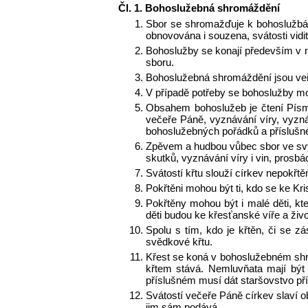
Čl. 1. Bohoslužebná shromáždění
Sbor se shromažďuje k bohoslužbám
obnovována i souzena, svátosti vidite
Bohoslužby se konají především v ned
sboru.
Bohoslužebná shromáždění jsou veř
V případě potřeby se bohoslužby moh
Obsahem bohoslužeb je čtení Písma
večeře Páně, vyznávání víry, vyznáv
bohoslužebných pořádků a příslušn
Zpěvem a hudbou vůbec sbor ve sv
skutků, vyznávání víry i vin, prosbác
Svátostí křtu slouží církev nepokřt
Pokřtěni mohou být ti, kdo se ke Kri
Pokřtěny mohou být i malé děti, kte
děti budou ke křesťanské víře a živo
Spolu s tím, kdo je křtěn, či se z
svědkové křtu.
Křest se koná v bohoslužebném shro
křtem stává. Nemluvňata mají být 
příslušném musí dát staršovstvo př
Svátostí večeře Páně církev slaví ob
jim sám podává.