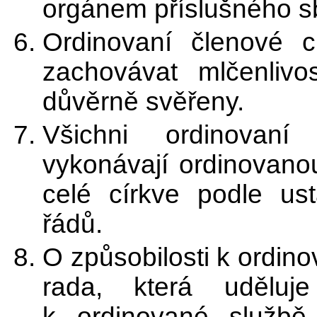
orgánem příslušného s
Ordinovaní členové cí
zachovávat mlčenlivo
důvěrně svěřeny.
Všichni ordinovaní
vykonávají ordinovano
celé církve podle ust
řádů.
O způsobilosti k ordin
rada, která uděluj
k ordinované službě 