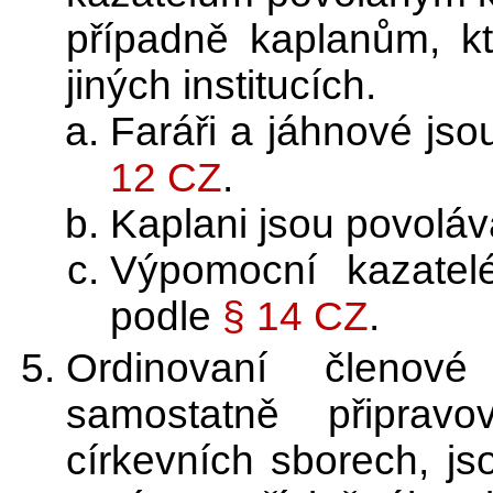
případně kaplanům, kt
jiných institucích.
Faráři a jáhnové js
12 CZ
.
Kaplani jsou povoláv
Výpomocní kazatel
podle
§ 14 CZ
.
Ordinovaní členové
samostatně připrav
církevních sborech, js