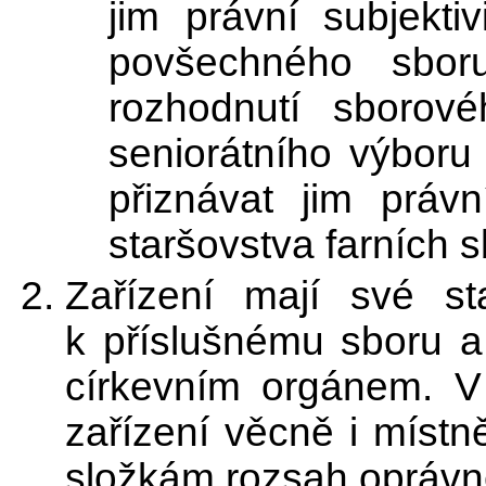
jim právní subjekti
povšechného sbor
rozhodnutí sborov
seniorátního výboru
přiznávat jim právn
staršovstva farních s
Zařízení mají své sta
k příslušnému sboru a 
církevním orgánem. V
zařízení věcně i místně
složkám rozsah oprávn