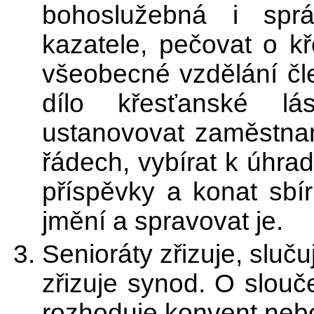
bohoslužebná i sprá
kazatele, pečovat o k
všeobecné vzdělání čl
dílo křesťanské lás
ustanovovat zaměstna
řádech, vybírat k úhra
příspěvky a konat sbí
jmění a spravovat je.
Senioráty zřizuje, sluč
zřizuje synod. O slouč
rozhoduje konvent neb