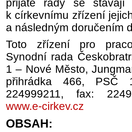
přijaté řády se stávaj
k církevnímu zřízení jeji
a následným doručením d
Toto zřízení pro prac
Synodní rada Českobratr
1 – Nové Město, Jungma
přihrádka 466, PSČ 1
224999211, fax: 224
www.e-cirkev.cz
OBSAH: