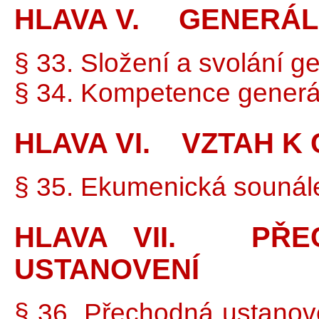
HLAVA V. GENERÁL
§ 33. Složení a svolání 
§ 34. Kompetence gener
HLAVA VI. VZTAH K 
§ 35. Ekumenická sounále
HLAVA VII. PŘE
USTANOVENÍ
§ 36. Přechodná ustanove