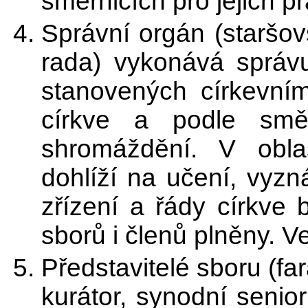
směrnicích pro jejich prá
Správní orgán (staršov
rada) vykonává správ
stanovených církevní
církve a podle smě
shromáždění. V obla
dohlíží na učení, vyz
zřízení a řády církve
sborů i členů plněny. 
Představitelé sboru (far
kurátor, synodní senio