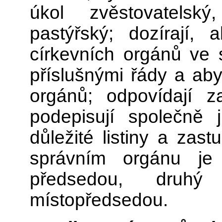
úkol zvěstovatelsk
pastýřský; dozírají,
církevních orgánů ve 
příslušnými řády a aby
orgánů; odpovídají z
podepisují společně
důležité listiny a zas
správním orgánu je
předsedou, druh
místopředsedou.