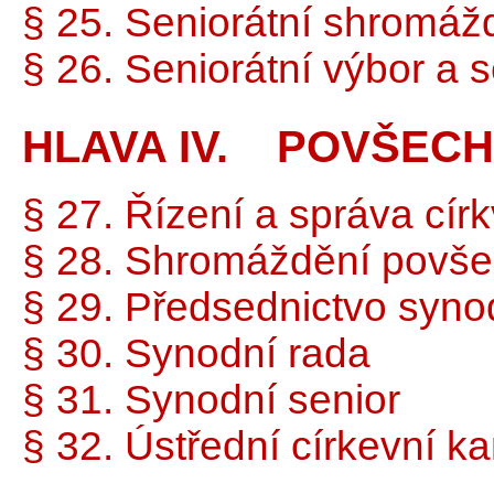
§ 25. Seniorátní shromáž
§ 26. Seniorátní výbor a s
HLAVA IV. POVŠEC
§ 27. Řízení a správa cír
§ 28. Shromáždění povše
§ 29. Předsednictvo syno
§ 30. Synodní rada
§ 31. Synodní senior
§ 32. Ústřední církevní k