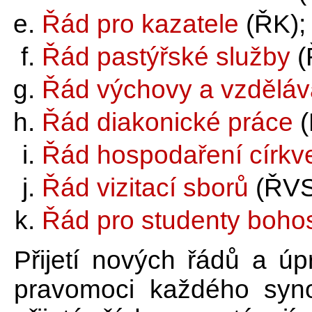
Řád pro kazatele
(ŘK);
Řád pastýřské služby
(
Řád výchovy a vzdělává
Řád diakonické práce
(
Řád hospodaření církv
Řád vizitací sborů
(ŘVS
Řád pro studenty bohos
Přijetí nových řádů a ú
pravomoci každého syn