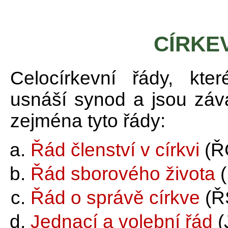
CÍRKEV
Celocírkevní řády, kter
usnáší synod a jsou záva
zejména tyto řády:
Řád členství v církvi
(Ř
Řád sborového života
(
Řád o správě církve
(Ř
Jednací a volební řád
(