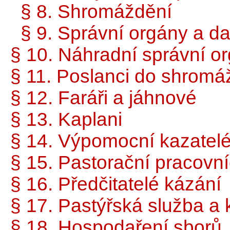
§ 8. Shromáždění
§ 9. Správní orgány a da
§ 10. Náhradní správní o
§ 11. Poslanci do shromá
§ 12. Faráři a jáhnové
§ 13. Kaplani
§ 14. Výpomocní kazatel
§ 15. Pastorační pracovní
§ 16. Předčitatelé kázání
§ 17. Pastýřská služba a
§ 18. Hospodaření sborů