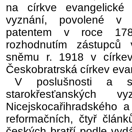
na církve evangelické
vyznání, povolené v 
patentem v roce 17
rozhodnutím zástupců
sněmu r. 1918 v církev 
Českobratrská církev eva
V poslušnosti a 
starokřesťanských vy
Nicejskocařihradského a 
reformačních, čtyř člán
českých bratří podle vyd