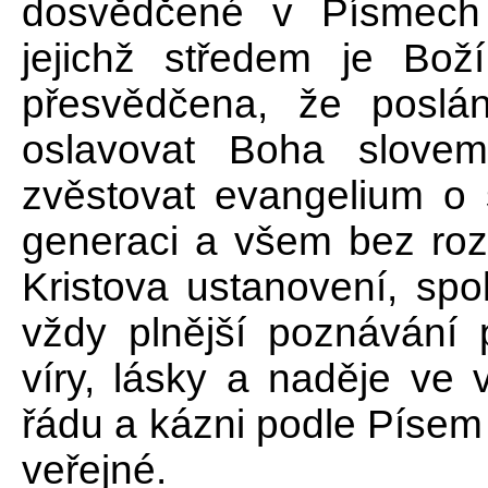
dosvědčené v Písmech
jejichž středem je Boží
přesvědčena, že poslán
oslavovat Boha slove
zvěstovat evangelium o 
generaci a všem bez rozd
Kristova ustanovení, spol
vždy plnější poznávání p
víry, lásky a naděje ve
řádu a kázni podle Písem 
veřejné.