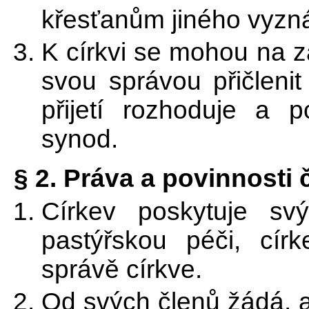
křesťanům jiného vyzná
K církvi se mohou na 
svou správou přičlenit
přijetí rozhoduje a p
synod.
§ 2. Práva a povinnosti 
Církev poskytuje s
pastýřskou péči, cír
správě církve.
Od svých členů žádá, a