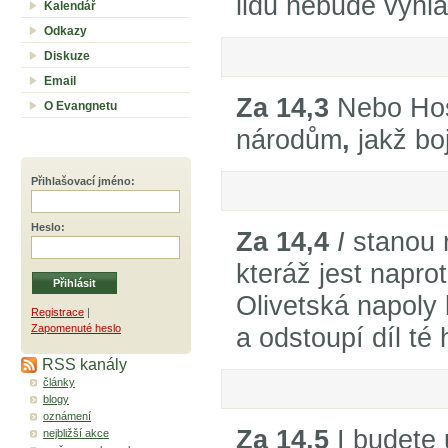
lidu nebude vyhl
Kalendář
Odkazy
Diskuze
Email
Za 14,3
Nebo Hos
O Evangnetu
národům
,
jakž bo
Přihlašovací jméno
:
Heslo
:
Za 14,4
I
stanou n
kteráž jest napr
Olivetská napoly
Registrace
|
Zapomenuté heslo
a odstoupí díl té
RSS kanály
články
blogy
oznámení
Za 14,5
I budete 
nejbližší akce