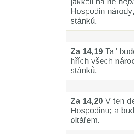
jakkoli na ně ne
p
Hospodin národy
stánků.
Za 14,19
Tať bude
hřích všech náro
stánků.
Za 14,20
V ten d
Hospodinu; a bud
oltářem.