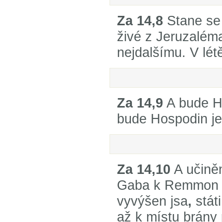
Za 14,8
Stane se 
živé z Jeruzalém
nejdalšímu. V lét
Za 14,9
A bude Ho
bude Hospodin je
Za 14,10
A učiněn
Gaba k Remmon n
vyvýšen jsa
,
stát
až k místu brány 