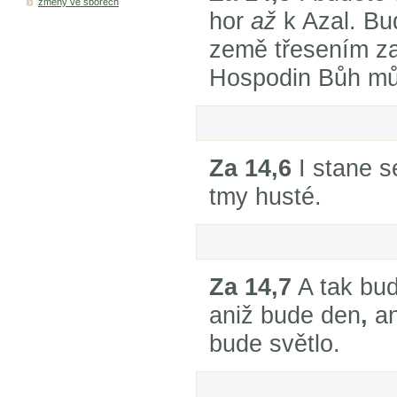
změny ve sborech
hor
až
k Azal. Bu
země třesením za
Hospodin Bůh mů
Za 14,6
I stane s
tmy husté.
Za 14,7
A tak bud
aniž bude den
,
an
bude světlo.