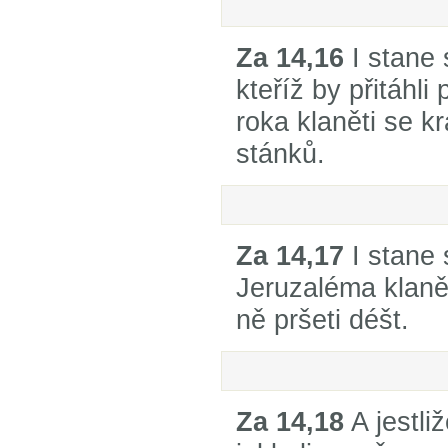
Za 14,16
I stane 
kteříž by přitáhli
roka klaněti se k
stánků.
Za 14,17
I stane 
Jeruzaléma klaně
ně pršeti déšt.
Za 14,18
A jestli