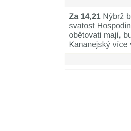
Za 14,21
Nýbrž bu
svatost Hospodinu
obětovati mají
,
bu
Kananejský více 