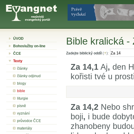
Bible kralická -
ÚVOD
Bohoslužby on-line
Zadejte biblický oddíl
(
):
ČCE
Texty
Za 14,1
Aj
,
den H
články
kořisti tvé u pros
články odjinud
blogy
bible
liturgie
Za 14,2
Nebo shr
písně
vyznání
boji
,
i bude dobyt
průvodce ČCE
zhanobeny budou.
materiály