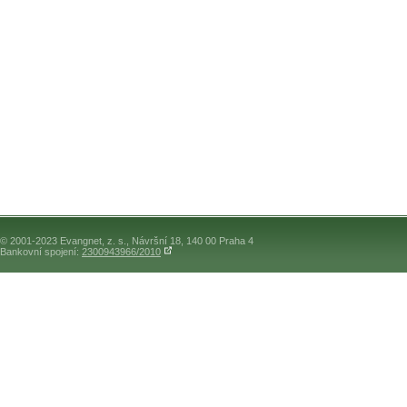
© 2001-2023 Evangnet, z. s., Návršní 18, 140 00 Praha 4
Bankovní spojení:
2300943966/2010