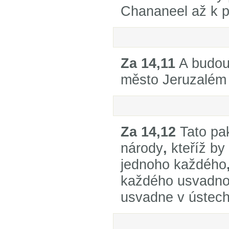
Chananeel až k p
Za 14,11
A budou 
město Jeruzalém 
Za 14,12
Tato pa
národy
,
kteříž by 
jednoho každého
každého usvadno
usvadne v ústech 