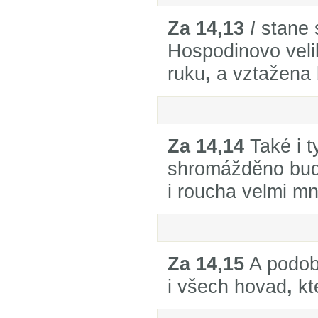
Za 14,13
I
stane 
Hospodinovo veli
ruku
,
a vztažena 
Za 14,14
Také i t
shromážděno bud
i roucha velmi m
Za 14,15
A podob
i všech hovad
,
kt