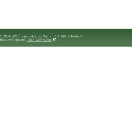
© 2001-2023 Evangnet, z. s., Návršní 18, 140 00 Praha 4
Bankovní spojení:
2300943966/2010