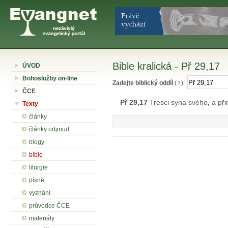
Bible kralická - Př 29,17
ÚVOD
Bohoslužby on-line
Zadejte biblický oddíl
(
):
ČCE
Př 29,17
Tresci syna svého
,
a při
Texty
články
články odjinud
blogy
bible
liturgie
písně
vyznání
průvodce ČCE
materiály