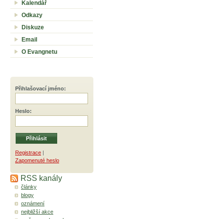
Kalendář
Odkazy
Diskuze
Email
O Evangnetu
Přihlašovací jméno
:
Heslo
:
Registrace
|
Zapomenuté heslo
RSS kanály
články
blogy
oznámení
nejbližší akce