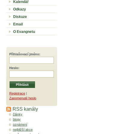
Kalendář
Odkazy
Diskuze
Email
O Evangnetu
Přihlašovací jméno
:
Heslo
:
Registrace
|
Zapomenuté heslo
RSS kanály
články
blogy
oznámení
nejbližší akce