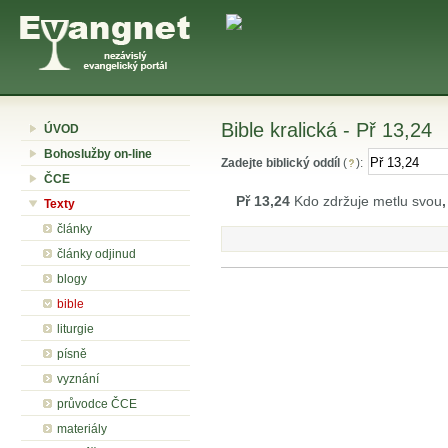
Bible kralická - Př 13,24
ÚVOD
Bohoslužby on-line
Zadejte biblický oddíl
(
):
ČCE
Př 13,24
Kdo zdržuje metlu svou
,
Texty
články
články odjinud
blogy
bible
liturgie
písně
vyznání
průvodce ČCE
materiály