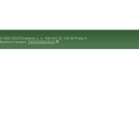
© 2001-2023 Evangnet, z. s., Návršní 18, 140 00 Praha 4
Bankovní spojení:
2300943966/2010