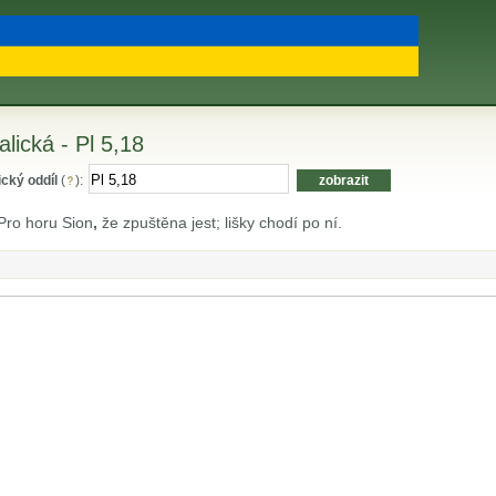
alická - Pl 5,18
ický oddíl
(
):
ro horu Sion
,
že zpuštěna jest; lišky chodí po ní.