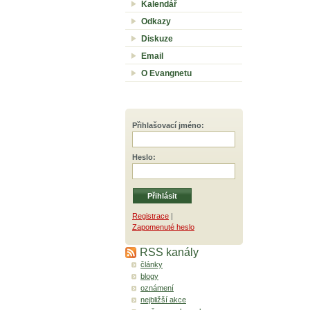
Kalendář
Odkazy
Diskuze
Email
O Evangnetu
Přihlašovací jméno
:
Heslo
:
Registrace
|
Zapomenuté heslo
RSS kanály
články
blogy
oznámení
nejbližší akce