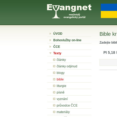
Bible kr
ÚVOD
Bohoslužby on-line
Zadejte bibl
ČCE
Pl 5,18
P
Texty
články
články odjinud
blogy
bible
liturgie
písně
vyznání
průvodce ČCE
materiály