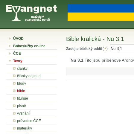
Bible kralická - Nu 3,1
ÚVOD
Bohoslužby on-line
Zadejte biblický oddíl
(
):
ČCE
Nu 3,1
Tito jsou příběhové Aronov
Texty
články
články odjinud
blogy
bible
liturgie
písně
vyznání
průvodce ČCE
materiály