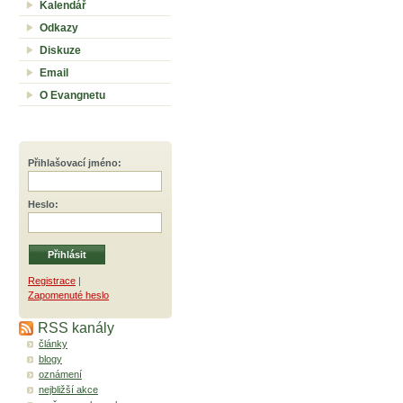
Kalendář
Odkazy
Diskuze
Email
O Evangnetu
Přihlašovací jméno
:
Heslo
:
Registrace
|
Zapomenuté heslo
RSS kanály
články
blogy
oznámení
nejbližší akce