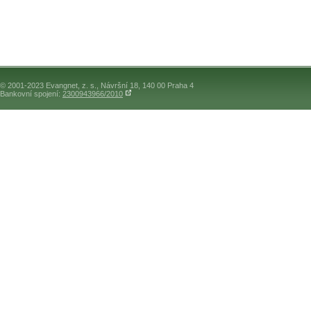
© 2001-2023 Evangnet, z. s., Návršní 18, 140 00 Praha 4
Bankovní spojení:
2300943966/2010