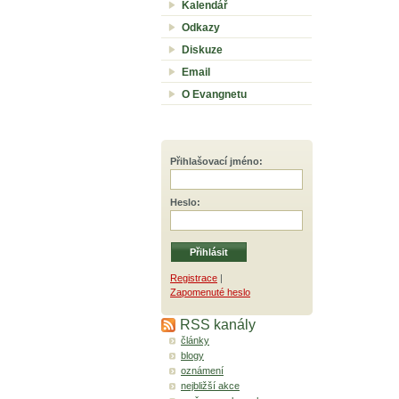
Kalendář
Odkazy
Diskuze
Email
O Evangnetu
Přihlašovací jméno
:
Heslo
:
Registrace
|
Zapomenuté heslo
RSS kanály
články
blogy
oznámení
nejbližší akce