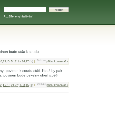
Rozšířené vyhledávání
vinen bude
státi
k soudu.
Diskuze
20,13
;
Dt 5,17
;
Lv 24,17
(
»
)
přidat komentář »
iny
,
povinen k soudu státi. Kdož by pak
e
,
povinen bude pekelný oheň
trpěti
.
Diskuze
,2
;
Ex 18,21.22
;
1J 3,15
(
»
)
přidat komentář »