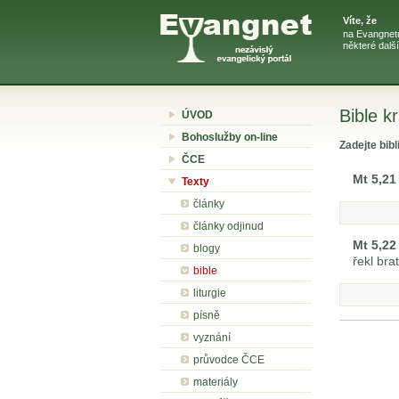
Víte, že
na Evangnetu
některé dalš
Bible k
ÚVOD
Bohoslužby on-line
Zadejte bibl
ČCE
Mt 5,21
Texty
články
články odjinud
Mt 5,22
blogy
řekl br
bible
liturgie
písně
vyznání
průvodce ČCE
materiály