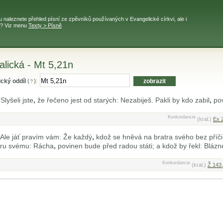
 naleznete přehled písní ze zpěvníků používaných v Evangelické církvi, ale i
í? Viz menu
Texty > Písně
ralická - Mt 5,21n
ický oddíl
(
):
Slyšeli jste
,
že řečeno jest od starých: Nezabiješ. Pakli by kdo zabil
,
po
Konkordancie
(kral.)
Ex 
Ale jáť pravím vám: Že každý
,
kdož se hněvá na bratra svého bez příč
atru svému: Rácha
,
povinen bude před radou státi; a kdož by řekl: Blázn
Konkordancie
(kral.)
Ž 143