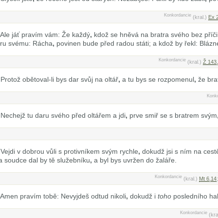
Konkordancie
(kral.)
Ex 
Ale jáť pravím vám: Že každý
,
kdož se hněvá na bratra svého bez příč
atru svému: Rácha
,
povinen bude před radou státi; a kdož by řekl: Blázn
Konkordancie
(kral.)
Ž 143
Protož obětoval-li bys dar svůj na oltář
,
a tu bys se rozpomenul
,
že brat
Konk
Nechejž tu daru svého před oltářem a jdi
,
prve smiř se s bratrem svým
Vejdi v dobrou vůli s protivníkem svým rychle
,
dokudž jsi s ním na cest
 soudce dal by tě služebníku
,
a byl bys uvržen do žaláře.
Konkordancie
(kral.)
Mt 6,14
;
Amen pravím tobě: Nevyjdeš odtud nikoli
,
dokudž i
toho
posledního hal
Konkordancie
(kra