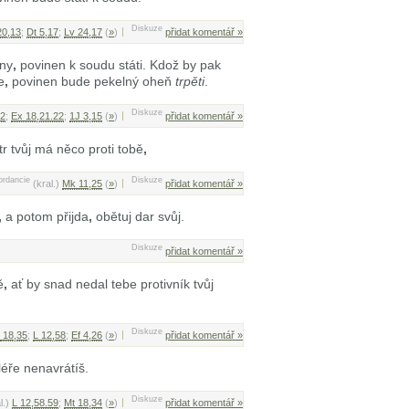
Diskuze
20,13
;
Dt 5,17
;
Lv 24,17
(
»
)
přidat komentář »
iny
,
povinen k soudu státi. Kdož by pak
e
,
povinen bude pekelný oheň
trpěti
.
Diskuze
,2
;
Ex 18,21.22
;
1J 3,15
(
»
)
přidat komentář »
r tvůj má něco proti tobě
,
ordancie
Diskuze
(kral.)
Mk 11,25
(
»
)
přidat komentář »
,
a potom přijda
,
obětuj dar svůj.
Diskuze
přidat komentář »
ě
,
ať by snad nedal tebe protivník tvůj
Diskuze
18,35
;
L 12,58
;
Ef 4,26
(
»
)
přidat komentář »
éře nenavrátíš.
Diskuze
l.)
L 12,58.59
;
Mt 18,34
(
»
)
přidat komentář »