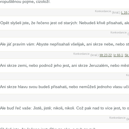
propuštěnou pojme
,
cizoloží.
Konkordancie
(kral.)
L 16,
Opět slyšeli jste
,
že řečeno jest od starých: Nebudeš křivě přisahati
,
ale
Konkordancie
(
Ale jáť pravím vám: Abyste nepřisahali všelijak
,
ani skrze nebe
,
nebo sto
Konkordancie
(kral.)
Mt 23,22
;
Iz 66,1
;
Sk
Ani skrze zemi
,
nebo podnož jeho jest
,
ani skrze Jeruzalém
,
nebo město
Ko
Ani skrze hlavu svou budeš přisahati
,
nebo nemůžeš jednoho vlasu učin
Ale buď řeč vaše: Jistě
,
jistě; nikoli
,
nikoli. Což pak nad to více jest
,
to o
Konkordancie
(