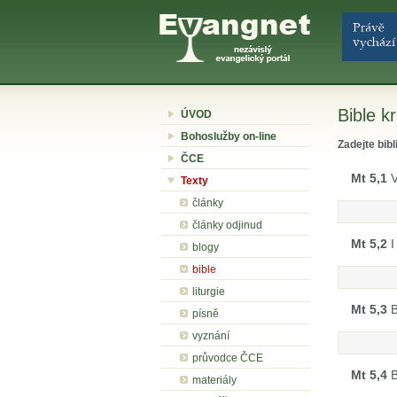
Bible kr
ÚVOD
Bohoslužby on-line
Zadejte bibl
ČCE
Mt 5,1
V
Texty
články
články odjinud
Mt 5,2
I
blogy
bible
liturgie
Mt 5,3
B
písně
vyznání
průvodce ČCE
Mt 5,4
B
materiály