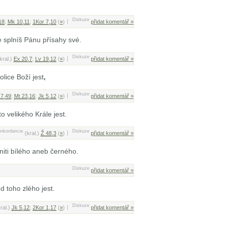
Diskuze
18
;
Mk 10,11
;
1Kor 7,10
(
»
)
přidat komentář »
 splníš Pánu přísahy své.
Diskuze
kral.)
Ex 20,7
;
Lv 19,12
(
»
)
přidat komentář »
lice Boží jest
,
Diskuze
 7,49
;
Mt 23,16
;
Jk 5,12
(
»
)
přidat komentář »
 velikého Krále jest.
nkordancie
Diskuze
(kral.)
Ž 48,3
(
»
)
přidat komentář »
iti bílého aneb černého.
Diskuze
přidat komentář »
d toho zlého jest.
Diskuze
kral.)
Jk 5,12
;
2Kor 1,17
(
»
)
přidat komentář »