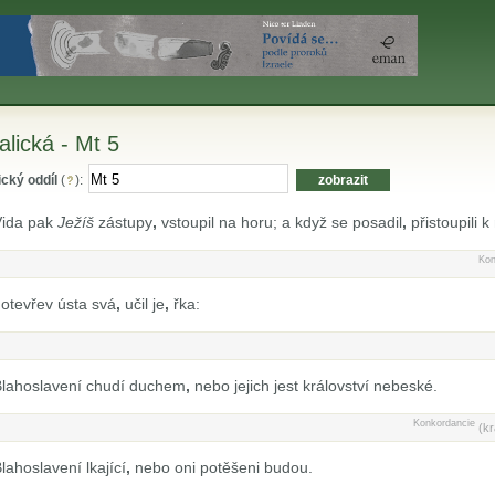
alická - Mt 5
ický oddíl
(
):
ida pak
Ježíš
zástupy
,
vstoupil na horu; a když se posadil
,
přistoupili 
Kon
 otevřev ústa svá
,
učil je
,
řka:
lahoslavení chudí duchem
,
nebo jejich jest království nebeské.
Konkordancie
(kr
lahoslavení lkající
,
nebo oni potěšeni budou.