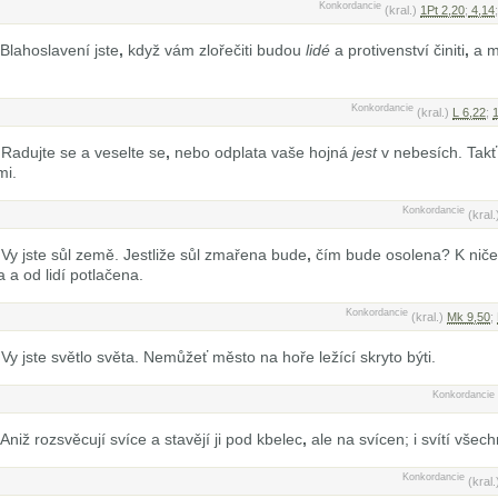
Konkordancie
(kral.)
1Pt 2,20
;
4,14
Blahoslavení jste
,
když vám zlořečiti budou
lidé
a protivenství činiti
,
a ml
Konkordancie
(kral.)
L 6,22
;
1
Radujte se a veselte se
,
nebo odplata vaše hojná
jest
v nebesích. Takť 
mi.
Konkordancie
(kral
Vy jste sůl země. Jestliže sůl zmařena bude
,
čím bude osolena? K niče
 a od lidí potlačena.
Konkordancie
(kral.)
Mk 9,50
;
Vy jste světlo světa. Nemůžeť město na hoře ležící skryto býti.
Konkordancie
Aniž rozsvěcují svíce a stavějí ji pod kbelec
,
ale na svícen; i svítí vše
Konkordancie
(kral