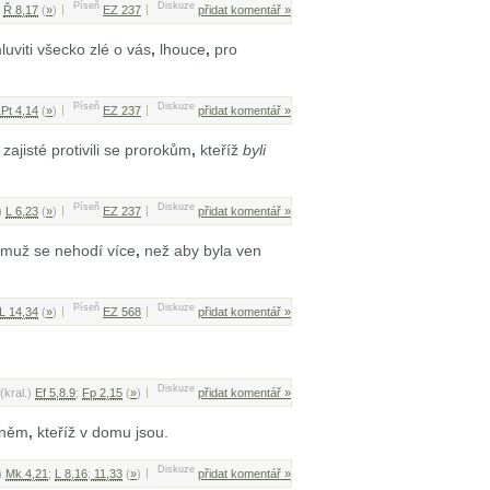
Píseň
Diskuze
;
Ř 8,17
(
»
)
EZ 237
přidat komentář »
uviti všecko zlé o vás
,
lhouce
,
pro
Píseň
Diskuze
Pt 4,14
(
»
)
EZ 237
přidat komentář »
zajisté protivili se prorokům
,
kteříž
byli
Píseň
Diskuze
.)
L 6,23
(
»
)
EZ 237
přidat komentář »
muž se nehodí více
,
než aby byla ven
Píseň
Diskuze
L 14,34
(
»
)
EZ 568
přidat komentář »
Diskuze
(kral.)
Ef 5,8.9
;
Fp 2,15
(
»
)
přidat komentář »
chněm
,
kteříž v domu jsou.
Diskuze
.)
Mk 4,21
;
L 8,16
;
11,33
(
»
)
přidat komentář »