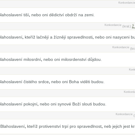
Konkordanci
lahoslavení tiší
,
nebo oni dědictví obdrží na zemi.
Konkordancie
(kral.)
Ž
lahoslavení
,
kteříž lačnějí a žíznějí spravedlnosti
,
nebo oni nasyceni b
Konkordancie
(kr
lahoslavení milosrdní
,
nebo oni milosrdenství důjdou.
Konk
lahoslavení čistého srdce
,
nebo oni Boha viděti budou.
Konkord
lahoslavení pokojní
,
nebo oni synové Boží slouti budou.
Konkordancie
(
Blahoslavení
,
kteříž protivenství trpí pro spravedlnost
,
neb jejich jest k