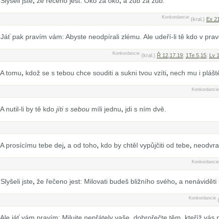
Slyšeli jste
,
že řečeno jest: Oko za oko
,
a zub za zub.
Konkordancie
(kral.)
Ex 2
Jáť pak pravím vám: Abyste neodpírali zlému. Ale udeří-li tě kdo v pravé
Konkordancie
(kral.)
Ř 12,17.19
;
1Te 5,15
;
Lv 
A tomu
,
kdož se s tebou chce souditi a sukni tvou vzíti
,
nech mu i plášt
Konkordancie
A nutil-li by tě kdo
jíti s sebou
míli jednu
,
jdi s ním dvě.
A prosícímu tebe dej
,
a od toho
,
kdo by chtěl vypůjčiti od tebe
,
neodvrac
Konkordancie
Slyšeli jste
,
že řečeno jest: Milovati budeš bližního svého
,
a nenáviděti 
Konkordancie
Ale jáť vám pravím: Milujte nepřátely vaše
,
dobrořečte těm
,
kteříž vás p