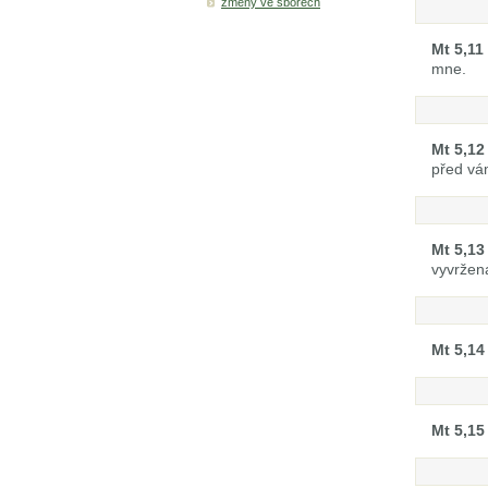
změny ve sborech
Mt 5,11
mne.
Mt 5,12
před vá
Mt 5,13
vyvržena
Mt 5,14
Mt 5,15