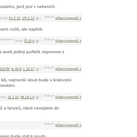
 vašeho
,
jenž
jest
v nebesích.
Diskuze
(kral.)
Fp 2,15
;
1Pt 2,12
(
»
)
přidat komentář »
sem rušiti
,
ale naplniti.
nkordancie
Diskuze
(kral.)
Ř 10,4
(
»
)
přidat komentář »
ka aneb jediný puňktík nepomine z
Diskuze
119,89
;
Iz 40,8
;
L 16,17
(
»
)
přidat komentář »
lidi
,
nejmenší slouti bude v království
nebeském.
Diskuze
kral.)
Jk 2,10
;
Mt 18,1.4
(
»
)
přidat komentář »
ů a farizeů
,
nikoli nevejdete do
Diskuze
přidat komentář »
vinen bude
státi
k soudu.