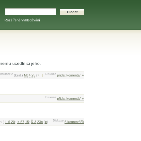
Rozšířené vyhledávání
k němu učedlníci jeho.
kordancie
Diskuze
(kral.)
Mt 4,25
(
»
)
přidat komentář »
Diskuze
přidat komentář »
Diskuze
al.)
L 6,20
;
Iz 57,15
;
Ř 3,23n
(
»
)
5 komentářů