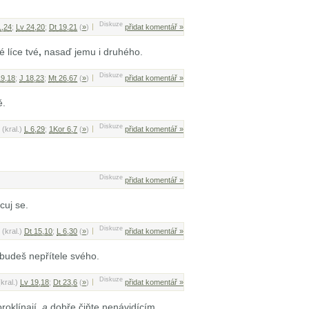
Diskuze
1,24
;
Lv 24,20
;
Dt 19,21
(
»
)
přidat komentář »
 líce tvé
,
nasaď jemu i druhého.
Diskuze
19,18
;
J 18,23
;
Mt 26,67
(
»
)
přidat komentář »
ě.
Diskuze
(kral.)
L 6,29
;
1Kor 6,7
(
»
)
přidat komentář »
Diskuze
přidat komentář »
uj se.
Diskuze
(kral.)
Dt 15,10
;
L 6,30
(
»
)
přidat komentář »
budeš nepřítele svého.
Diskuze
(kral.)
Lv 19,18
;
Dt 23,6
(
»
)
přidat komentář »
roklínají
,
a
dobře čiňte nenávidícím