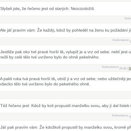
Slyšeli jste
,
že řečeno jest od starých: Nezcizoložíš.
Konk
Ale jáť pravím vám: Že každý
,
kdož by pohleděl na ženu ku požádání jí
Konkordancie
Jestliže pak oko tvé pravé horší tě
,
vylupiž je a vrz od sebe; nebť jest u
nežli by celé tělo tvé uvrženo bylo do ohně pekelného.
Konkordancie
(kral.)
M
A pakli ruka tvá pravá horší tě
,
utniž ji a vrz od sebe; nebo užitečněji je
 všecko tělo tvé uvrženo bylo do pekelného ohně.
Též řečeno jest: Kdož by koli propustil manželku svou
,
aby jí dal lístek
Konkordancie
(
Jáť pak pravím vám: Že kdožkoli propustil by manželku svou
,
kromě pří