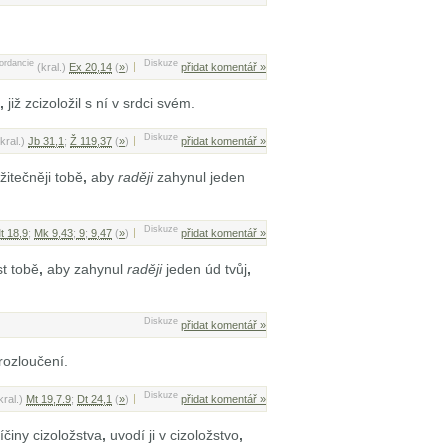
ordancie
Diskuze
(kral.)
Ex 20,14
(
»
)
přidat komentář »
,
již zcizoložil s ní v srdci svém.
Diskuze
(kral.)
Jb 31,1
;
Ž 119,37
(
»
)
přidat komentář »
žitečněji tobě
,
aby
raději
zahynul jeden
Diskuze
t 18,9
;
Mk 9,43
;
9
;
9,47
(
»
)
přidat komentář »
st tobě
,
aby zahynul
raději
jeden úd tvůj
,
Diskuze
přidat komentář »
 rozloučení.
Diskuze
kral.)
Mt 19,7.9
;
Dt 24,1
(
»
)
přidat komentář »
činy cizoložstva
,
uvodí ji v cizoložstvo
,