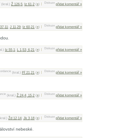
e
Diskuze
(kral.)
Ž 126,5
;
Iz 61,2
(
»
)
přidat komentář »
Diskuze
 37,11
;
J 11,29
;
Iz 60,21
(
»
)
přidat komentář »
udou.
Diskuze
al.)
Iz 55,1
;
L 1,53
;
6,21
(
»
)
přidat komentář »
ordancie
Diskuze
(kral.)
Př 21,21
(
»
)
přidat komentář »
ancie
Diskuze
(kral.)
Ž 24,4
;
15,2
(
»
)
přidat komentář »
Diskuze
kral.)
Žd 12,14
;
Jk 3,18
(
»
)
přidat komentář »
rálovství nebeské.