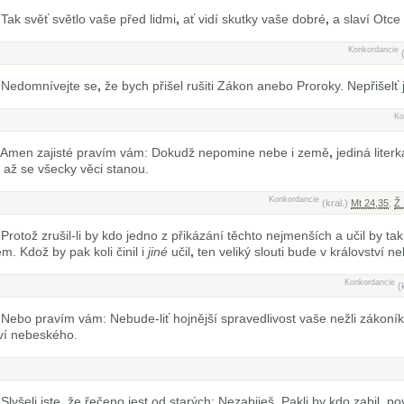
Tak svěť světlo vaše před lidmi
,
ať vidí skutky vaše dobré
,
a slaví Otce
Konkordancie
Nedomnívejte se
,
že bych přišel rušiti Zákon anebo Proroky. Nepřišelť j
Ko
Amen zajisté pravím vám: Dokudž nepomine nebe i země
,
jediná liter
až se všecky věci stanou.
Konkordancie
(kral.)
Mt 24,35
;
Ž 
Protož zrušil-li by kdo jedno z přikázání těchto nejmenších a učil by tak 
. Kdož by pak koli činil i
jiné
učil
,
ten veliký slouti bude v království 
Konkordancie
(
Nebo pravím vám: Nebude-liť hojnější spravedlivost vaše nežli zákoník
tví nebeského.
Slyšeli jste
,
že řečeno jest od starých: Nezabiješ. Pakli by kdo zabil
,
po