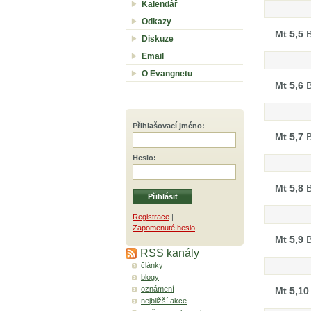
Kalendář
Odkazy
Mt 5,5
B
Diskuze
Email
O Evangnetu
Mt 5,6
B
Přihlašovací jméno
:
Mt 5,7
B
Heslo
:
Mt 5,8
B
Registrace
|
Zapomenuté heslo
Mt 5,9
B
RSS kanály
články
blogy
oznámení
Mt 5,10
nejbližší akce