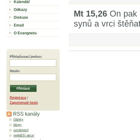
Kalendář
Odkazy
Mt 15,26
On pak 
Diskuze
synů a vrci štěňa
Email
O Evangnetu
Přihlašovací jméno
:
Heslo
:
Registrace
|
Zapomenuté heslo
RSS kanály
články
blogy
oznámení
nejbližší akce