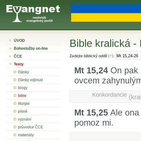
Bible kralická -
ÚVOD
Bohoslužby on-line
Zadejte biblický oddíl
(
):
ČCE
Texty
Mt 15,24
On pak 
články
ovcem zahynulým
články odjinud
blogy
Konkordancie
(kra
bible
liturgie
Mt 15,25
Ale ona 
písně
vyznání
pomoz mi.
průvodce ČCE
materiály