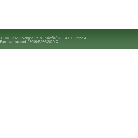
© 2001-2023 Evangnet, z. s., Návršní 18, 140 00 Praha 4
Bankovní spojení:
2300943966/2010