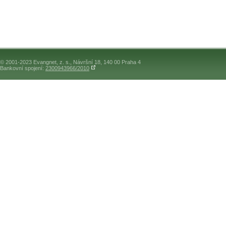
© 2001-2023 Evangnet, z. s., Návršní 18, 140 00 Praha 4
Bankovní spojení:
2300943966/2010