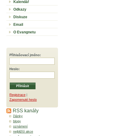
Kalendář
Odkazy
Diskuze
Email
O Evangnetu
Přihlašovací jméno
:
Heslo
:
Registrace
|
Zapomenuté heslo
RSS kanály
články
blogy
oznámení
nejbližší akce