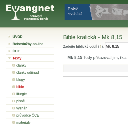
Bible kralická - Mk 8,15
ÚVOD
Bohoslužby on-line
Zadejte biblický oddíl
(
):
ČCE
Mk 8,15
Tedy přikazoval jim
,
řka: 
Texty
články
články odjinud
blogy
bible
liturgie
písně
vyznání
průvodce ČCE
materiály